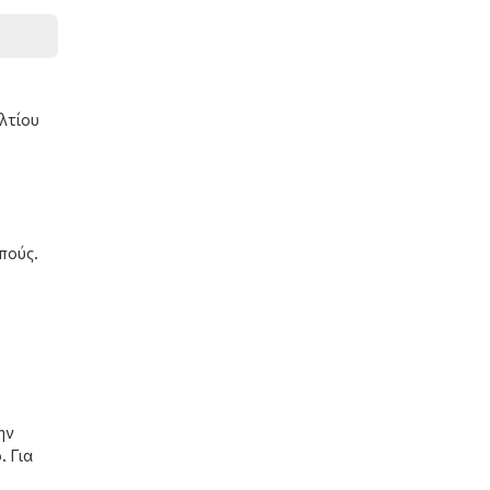
λτίου
πούς.
ην
 Για