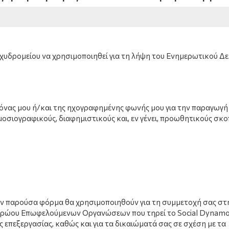
χυδρομείου να χρησιμοποιηθεί για τη λήψη του Ενημερωτικού Δε
κόνας μου ή/και της ηχογραφημένης φωνής μου για την παραγωγή
οσιογραφικούς, διαφημιστικούς και, εν γένει, προωθητικούς σκο
ν παρούσα φόρμα θα χρησιμοποιηθούν για τη συμμετοχή σας στ
τρώου Επωφελούμενων Οργανώσεων που τηρεί το Social Dynamo.
 επεξεργασίας, καθώς και για τα δικαιώματά σας σε σχέση με τα