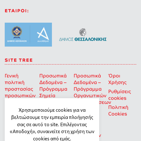
ΕΤΑΙΡΟΙ:
SITE TREE
Γενική
Προσωπικά
Προσωπικά
Όροι
πολιτική
Δεδομένα –
Δεδομένα –
Χρήσης
προστασίας
Πρόγραμμα
Πρόγραμμα
Ρυθμίσεις
προσωπικών
Σημεία
Οργανωτικών
cookies
δεδομένων
Στήριξης
Επιχορηγήσεων
Πολιτική
για Οκοιπ
Χρησιμοποιούμε cookies για να
Cookies
που δρουν
βελτιώσουμε την εμπειρία πλοήγησής
για την
σας σε αυτό το site. Επιλέγοντας
Ισότητα
«Αποδοχή», συναινείτε στη χρήση των
των Φύλων
cookies από εμάς.