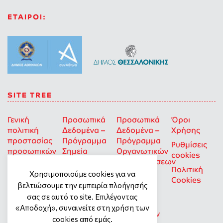
ΕΤΑΙΡΟΙ:
SITE TREE
Γενική
Προσωπικά
Προσωπικά
Όροι
πολιτική
Δεδομένα –
Δεδομένα –
Χρήσης
προστασίας
Πρόγραμμα
Πρόγραμμα
Ρυθμίσεις
προσωπικών
Σημεία
Οργανωτικών
cookies
δεδομένων
Στήριξης
Επιχορηγήσεων
Πολιτική
για Οκοιπ
Χρησιμοποιούμε cookies για να
Cookies
που δρουν
βελτιώσουμε την εμπειρία πλοήγησής
για την
σας σε αυτό το site. Επιλέγοντας
Ισότητα
«Αποδοχή», συναινείτε στη χρήση των
των Φύλων
cookies από εμάς.