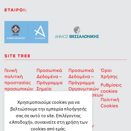
ΕΤΑΙΡΟΙ:
SITE TREE
Γενική
Προσωπικά
Προσωπικά
Όροι
πολιτική
Δεδομένα –
Δεδομένα –
Χρήσης
προστασίας
Πρόγραμμα
Πρόγραμμα
Ρυθμίσεις
προσωπικών
Σημεία
Οργανωτικών
cookies
δεδομένων
Στήριξης
Επιχορηγήσεων
Πολιτική
για Οκοιπ
Χρησιμοποιούμε cookies για να
Cookies
που δρουν
βελτιώσουμε την εμπειρία πλοήγησής
για την
σας σε αυτό το site. Επιλέγοντας
Ισότητα
«Αποδοχή», συναινείτε στη χρήση των
των Φύλων
cookies από εμάς.