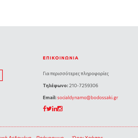
ΕΠΙΚΟΙΝΩΝΊΑ
Για περισσότερες πληροφορίες
Tηλέφωνο:
210-7259306
Email:
socialdynamo@bodossaki.gr
κά Δεδομένα – Πρόγραμμα
Όροι Χρήσης