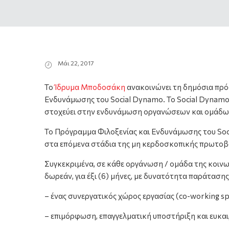
Μάι 22, 2017
Το
Ίδρυμα Μποδοσάκη
ανακοινώνει τη δημόσια πρό
Ενδυνάμωσης του Social Dynamo. Το Social Dynamo
στοχεύει στην ενδυνάμωση οργανώσεων και ομάδων 
Το Πρόγραμμα Φιλοξενίας και Ενδυνάμωσης του Soc
στα επόμενα στάδια της μη κερδοσκοπικής πρωτοβο
Συγκεκριμένα, σε κάθε οργάνωση / ομάδα της κοινω
δωρεάν, για έξι (6) μήνες, με δυνατότητα παράτασης
– ένας συνεργατικός χώρος εργασίας (co-working s
– επιμόρφωση, επαγγελματική υποστήριξη και ευκαιρ