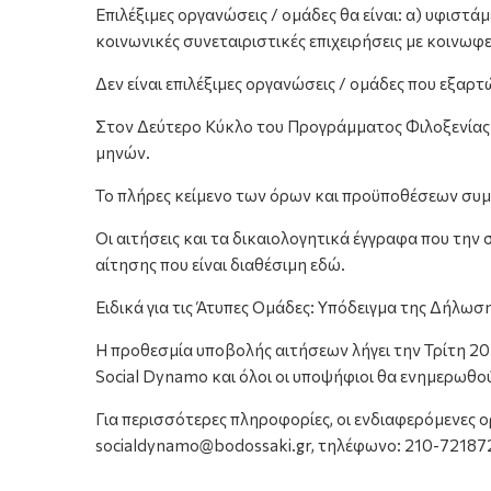
Επιλέξιμες οργανώσεις / ομάδες θα είναι: α) υφισ
κοινωνικές συνεταιριστικές επιχειρήσεις με κοινω
Δεν είναι επιλέξιμες οργανώσεις / ομάδες που εξαρ
Στον Δεύτερο Κύκλο του Προγράμματος Φιλοξενίας κ
μηνών.
Το πλήρες κείμενο των όρων και προϋποθέσεων συμμ
Οι αιτήσεις και τα δικαιολογητικά έγγραφα που τη
αίτησης που είναι διαθέσιμη εδώ.
Ειδικά για τις Άτυπες Ομάδες: Υπόδειγμα της Δήλω
Η προθεσμία υποβολής αιτήσεων λήγει την Τρίτη 20
Social Dynamo και όλοι οι υποψήφιοι θα ενημερωθού
Για περισσότερες πληροφορίες, οι ενδιαφερόμενες 
socialdynamo@bodossaki.gr, τηλέφωνο: 210-72187