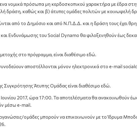
τάμενα νομικά πρόσωπα μη κερδοσκοπικού χαρακτήρα με έδρα στην
φελή δράση, καθώς και β) άτυπες ομάδες πολιτών με κοινωφελή δ
τώνται από το Δημόσιο και από Ν.Π.Δ.Δ. και η δράση τους έχει θ
αι Ενδυνάμωσης του Social Dynamo θα φιλοξενηθούν έως δεκαπέν
ετοχής στο πρόγραμμα, είναι διαθέσιμο εδώ.
ν συνοδεύουν αποστέλλονται μόνον ηλεκτρονικά στο e-mail soci
σης Συγκρότησης Άτυπης Ομάδας είναι διαθέσιμο εδώ.
 Ιουνίου 2017, ώρα 17:00. Τα αποτελέσματα θα ανακοινωθούν έω
ν μέσω e-mail.
οργανώσεις/ομάδες μπορούν να επικοινωνούν με το Ίδρυμα Μποδο
26.