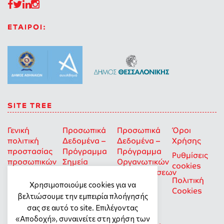
ΕΤΑΙΡΟΙ:
SITE TREE
Γενική
Προσωπικά
Προσωπικά
Όροι
πολιτική
Δεδομένα –
Δεδομένα –
Χρήσης
προστασίας
Πρόγραμμα
Πρόγραμμα
Ρυθμίσεις
προσωπικών
Σημεία
Οργανωτικών
cookies
δεδομένων
Στήριξης
Επιχορηγήσεων
Πολιτική
για Οκοιπ
Χρησιμοποιούμε cookies για να
Cookies
που δρουν
βελτιώσουμε την εμπειρία πλοήγησής
για την
σας σε αυτό το site. Επιλέγοντας
Ισότητα
«Αποδοχή», συναινείτε στη χρήση των