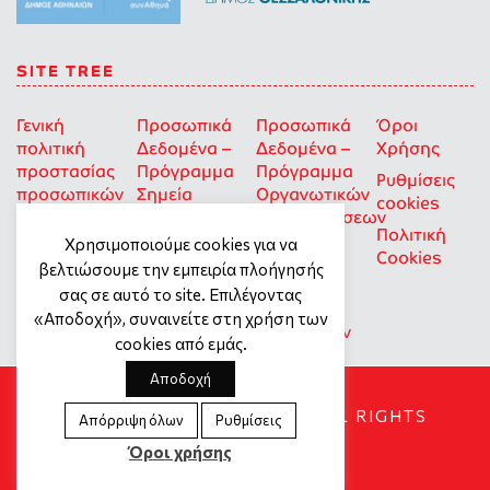
SITE TREE
Γενική
Προσωπικά
Προσωπικά
Όροι
πολιτική
Δεδομένα –
Δεδομένα –
Χρήσης
προστασίας
Πρόγραμμα
Πρόγραμμα
Ρυθμίσεις
προσωπικών
Σημεία
Οργανωτικών
cookies
δεδομένων
Στήριξης
Επιχορηγήσεων
Πολιτική
για Οκοιπ
Χρησιμοποιούμε cookies για να
Cookies
που δρουν
βελτιώσουμε την εμπειρία πλοήγησής
για την
σας σε αυτό το site. Επιλέγοντας
Ισότητα
«Αποδοχή», συναινείτε στη χρήση των
των Φύλων
cookies από εμάς.
Αποδοχή
SOCIAL DYNAMO © 2018. ALL RIGHTS
Απόρριψη όλων
Ρυθμίσεις
RESERVED
Όροι χρήσης
Created by
Tool