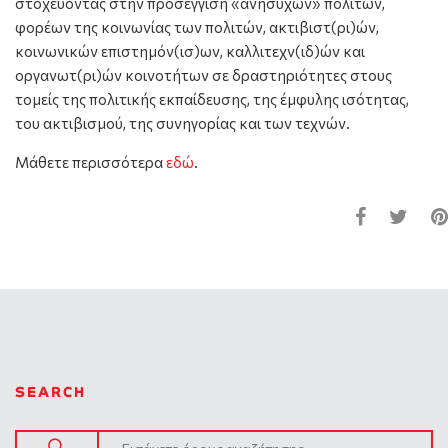
στοχεύοντας στην προσέγγιση «ανήσυχων» πολιτών,
φορέων της κοινωνίας των πολιτών, ακτιβιστ(ρι)ών,
κοινωνικών επιστημόν(ισ)ων, καλλιτεχν(ιδ)ών και
οργανωτ(ρι)ών κοινοτήτων σε δραστηριότητες στους
τομείς της πολιτικής εκπαίδευσης, της έμφυλης ισότητας,
του ακτιβισμού, της συνηγορίας και των τεχνών.
Μάθετε περισσότερα
εδώ
.
SEARCH