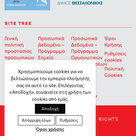
SITE TREE
Γενική
Προσωπικά
Προσωπικά
Όροι
πολιτική
Δεδομένα –
Δεδομένα –
Χρήσης
προστασίας
Πρόγραμμα
Πρόγραμμα
Ρυθμίσεις
προσωπικών
Σημεία
Οργανωτικών
cookies
δεδομένων
Στήριξης
Επιχορηγήσεων
Πολιτική
για Οκοιπ
Χρησιμοποιούμε cookies για να
Cookies
που δρουν
βελτιώσουμε την εμπειρία πλοήγησής
για την
σας σε αυτό το site. Επιλέγοντας
Ισότητα
«Αποδοχή», συναινείτε στη χρήση των
των Φύλων
cookies από εμάς.
Αποδοχή
SOCIAL DYNAMO © 2018. ALL RIGHTS
Απόρριψη όλων
Ρυθμίσεις
RESERVED
Όροι χρήσης
Created by
Tool