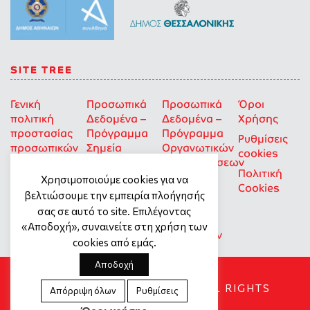
SITE TREE
Γενική
Προσωπικά
Προσωπικά
Όροι
πολιτική
Δεδομένα –
Δεδομένα –
Χρήσης
προστασίας
Πρόγραμμα
Πρόγραμμα
Ρυθμίσεις
προσωπικών
Σημεία
Οργανωτικών
cookies
δεδομένων
Στήριξης
Επιχορηγήσεων
Πολιτική
για Οκοιπ
Χρησιμοποιούμε cookies για να
Cookies
που δρουν
βελτιώσουμε την εμπειρία πλοήγησής
για την
σας σε αυτό το site. Επιλέγοντας
Ισότητα
«Αποδοχή», συναινείτε στη χρήση των
των Φύλων
cookies από εμάς.
Αποδοχή
SOCIAL DYNAMO © 2018. ALL RIGHTS
Απόρριψη όλων
Ρυθμίσεις
RESERVED