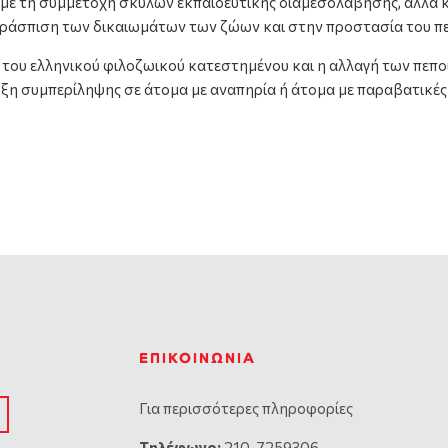
ύ με τη συμμετοχή σκύλων εκπαιδευτικής διαμεσολάβησης, αλλά
εράσπιση των δικαιωμάτων των ζώων και στην προστασία του π
του ελληνικού φιλοζωικού κατεστημένου και η αλλαγή των πεποι
υξη συμπερίληψης σε άτομα με αναπηρία ή άτομα με παραβατικέ
ΕΠΙΚΟΙΝΩΝΊΑ
Για περισσότερες πληροφορίες
Tηλέφωνο:
210-7259306