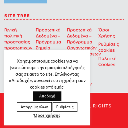
SITE TREE
Γενική
Προσωπικά
Προσωπικά
Όροι
πολιτική
Δεδομένα –
Δεδομένα –
Χρήσης
προστασίας
Πρόγραμμα
Πρόγραμμα
Ρυθμίσεις
προσωπικών
Σημεία
Οργανωτικών
cookies
δεδομένων
Στήριξης
Επιχορηγήσεων
Πολιτική
για Οκοιπ
Χρησιμοποιούμε cookies για να
Cookies
που δρουν
βελτιώσουμε την εμπειρία πλοήγησής
για την
σας σε αυτό το site. Επιλέγοντας
Ισότητα
«Αποδοχή», συναινείτε στη χρήση των
των Φύλων
cookies από εμάς.
Αποδοχή
SOCIAL DYNAMO © 2018. ALL RIGHTS
Απόρριψη όλων
Ρυθμίσεις
RESERVED
Όροι χρήσης
Created by
Tool