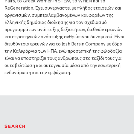
Pairs, το Greek Women in STEM, το WHEN και το
ReGeneration. Έχει συνεργαστεί με πλήθος εταιρειών και
οργανισμών, συμπεριλαμβανομένων και φορέων της
Ελληνικής δημόσιας διοίκησης για τον σχεδιασμό
προγραμμάτων ανάπτυξης δεξιοτήτων, διεθνών ερευνών
και στρατηγικών ανάπτυξης ανθρώπινου δυναμικού. Είναι
διευθύντρια ερευνών για το Josh Bersin Company με έδρα
την Καλιφόρνια των ΗΠΑ, ενώ προσωπική της φιλοδοξία
είναι να υποστηρίζει τους ανθρώπους στο ταξίδι τους για
αυτοβελτίωση και αυτογνωσία μέσα από την εσωτερική
ενδυνάμωση και την εμψύχωση.
SEARCH