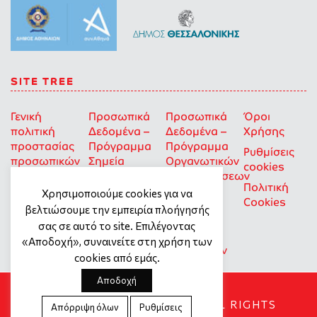
SITE TREE
Γενική
Προσωπικά
Προσωπικά
Όροι
πολιτική
Δεδομένα –
Δεδομένα –
Χρήσης
προστασίας
Πρόγραμμα
Πρόγραμμα
Ρυθμίσεις
προσωπικών
Σημεία
Οργανωτικών
cookies
δεδομένων
Στήριξης
Επιχορηγήσεων
Πολιτική
για Οκοιπ
Χρησιμοποιούμε cookies για να
Cookies
που δρουν
βελτιώσουμε την εμπειρία πλοήγησής
για την
σας σε αυτό το site. Επιλέγοντας
Ισότητα
«Αποδοχή», συναινείτε στη χρήση των
των Φύλων
cookies από εμάς.
Αποδοχή
SOCIAL DYNAMO © 2018. ALL RIGHTS
Απόρριψη όλων
Ρυθμίσεις