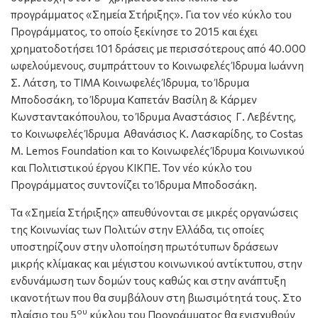
προγράμματος «Σημεία Στήριξης». Για τον νέο κύκλο του
Προγράμματος, το οποίο ξεκίνησε το 2015 και έχει
χρηματοδοτήσει 101 δράσεις με περισσότερους από 40.000
ωφελούμενους, συμπράττουν το Κοινωφελές Ίδρυμα Ιωάννη
Σ. Λάτση, το ΤΙΜΑ Κοινωφελές Ίδρυμα, το Ίδρυμα
Μποδοσάκη, το Ίδρυμα Καπετάν Βασίλη & Κάρμεν
Κωνσταντακόπουλου, το Ίδρυμα Αναστάσιος Γ. Λεβέντης,
το Κοινωφελές Ίδρυμα Αθανάσιος Κ. Λασκαρίδης, το Costas
M. Lemos Foundation και το Κοινωφελές Ίδρυμα Κοινωνικού
και Πολιτιστικού έργου ΚΙΚΠΕ. Τον νέο κύκλο του
Προγράμματος συντονίζει το Ίδρυμα Μποδοσάκη.
Τα «Σημεία Στήριξης» απευθύνονται σε μικρές οργανώσεις
της Κοινωνίας των Πολιτών στην Ελλάδα, τις οποίες
υποστηρίζουν στην υλοποίηση πρωτότυπων δράσεων
μικρής κλίμακας και μέγιστου κοινωνικού αντίκτυπου, στην
ενδυνάμωση των δομών τους καθώς και στην ανάπτυξη
ικανοτήτων που θα συμβάλουν στη βιωσιμότητά τους. Στο
ου
πλαίσιο του 5
κύκλου του Προγράμματος θα ενισχυθούν