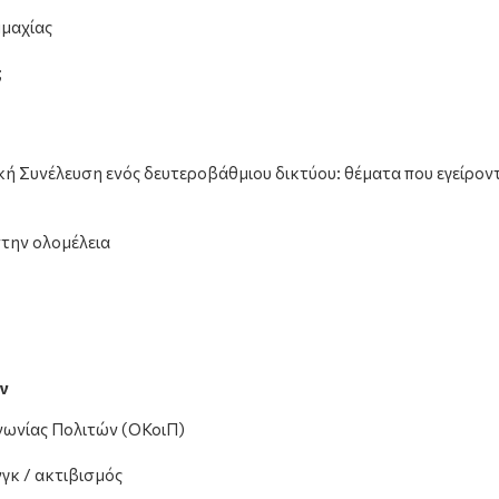
μμαχίας
;
 Συνέλευση ενός δευτεροβάθμιου δικτύου: θέματα που εγείροντα
την ολομέλεια
ν
νωνίας Πολιτών (ΟΚοιΠ)
γκ / ακτιβισμός