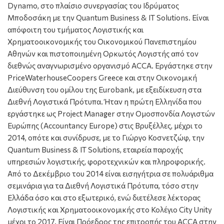
Dynamo, στο πλαίσιο συνεργασίας του Ιδρύματος
Μποδοσάκη με την Quantum Business & IT Solutions. Eίναι
απόφοιτη του τμήματος Λογιστικής και
Χρηματοοικονομικής του Οικονομικού Πανεπιστημίου
Αθηνών και πιστοποιημένη Ορκωτός Λογιστής από τον
διεθνώς αναγνωρισμένο οργανισμό ACCA. Εργάστηκε στην
PriceWaterhouseCoopers Greece και στην Οικονομική
Διεύθυνση του ομίλου της Eurobank, με εξειδίκευση στα
Διεθνή Λογιστικά Πρότυπα. Ήταν η πρώτη Ελληνίδα που
εργάστηκε ως Project Manager στην Ομοσπονδία Λογιστών
Ευρώπης (Accountancy Europe) στις Βρυξέλλες, μέχρι το
2014, οπότε και συνίδρυσε, με το Γιώργο Κοσνετζώφ, την
Quantum Business & IT Solutions, εταιρεία παροχής
υπηρεσιών λογιστικής, φοροτεχνικών και πληροφορικής.
Από το Δεκέμβριο του 2014 είναι εισηγήτρια σε πολυάριθμα
σεμινάρια για τα Διεθνή Λογιστικά Πρότυπα, τόσο στην
Ελλάδα όσο και στο εξωτερικό, ενώ διετέλεσε λέκτορας
Λογιστικής και Χρηματοοικονομικής στο Κολέγιο City Unity
μέχρι το 2017. Είναι Πρόεδρος της επιτροπής του ACCA στην