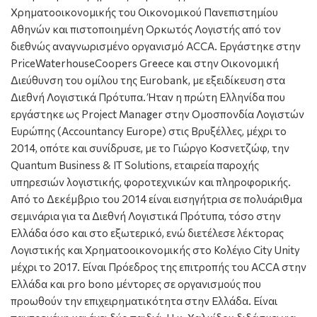
Χρηματοοικονομικής του Οικονομικού Πανεπιστημίου
Αθηνών και πιστοποιημένη Ορκωτός Λογιστής από τον
διεθνώς αναγνωρισμένο οργανισμό ACCA. Εργάστηκε στην
PriceWaterhouseCoopers Greece και στην Οικονομική
Διεύθυνση του ομίλου της Eurobank, με εξειδίκευση στα
Διεθνή Λογιστικά Πρότυπα. Ήταν η πρώτη Ελληνίδα που
εργάστηκε ως Project Manager στην Ομοσπονδία Λογιστών
Ευρώπης (Accountancy Europe) στις Βρυξέλλες, μέχρι το
2014, οπότε και συνίδρυσε, με το Γιώργο Κοσνετζώφ, την
Quantum Business & IT Solutions, εταιρεία παροχής
υπηρεσιών λογιστικής, φοροτεχνικών και πληροφορικής.
Από το Δεκέμβριο του 2014 είναι εισηγήτρια σε πολυάριθμα
σεμινάρια για τα Διεθνή Λογιστικά Πρότυπα, τόσο στην
Ελλάδα όσο και στο εξωτερικό, ενώ διετέλεσε λέκτορας
Λογιστικής και Χρηματοοικονομικής στο Κολέγιο City Unity
μέχρι το 2017. Είναι Πρόεδρος της επιτροπής του ACCA στην
Ελλάδα και pro bono μέντορες σε οργανισμούς που
προωθούν την επιχειρηματικότητα στην Ελλάδα. Είναι