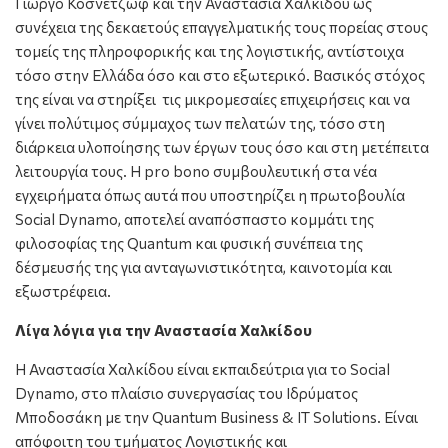
Γιώργο Κοσνετζώφ και την Αναστασία Χαλκίδου ως
συνέχεια της δεκαετούς επαγγελματικής τους πορείας στους
τομείς της πληροφορικής και της λογιστικής, αντίστοιχα
τόσο στην Ελλάδα όσο και στο εξωτερικό. Βασικός στόχος
της είναι να στηρίξει τις μικρομεσαίες επιχειρήσεις και να
γίνει πολύτιμος σύμμαχος των πελατών της, τόσο στη
διάρκεια υλοποίησης των έργων τους όσο και στη μετέπειτα
λειτουργία τους. Η pro bono συμβουλευτική στα νέα
εγχειρήματα όπως αυτά που υποστηρίζει η πρωτοβουλία
Social Dynamo, αποτελεί αναπόσπαστο κομμάτι της
φιλοσοφίας της Quantum και φυσική συνέπεια της
δέσμευσής της για ανταγωνιστικότητα, καινοτομία και
εξωστρέφεια.
Λίγα λόγια για την Αναστασία Χαλκίδου
Η Αναστασία Χαλκίδου είναι εκπαιδεύτρια για το Social
Dynamo, στο πλαίσιο συνεργασίας του Ιδρύματος
Μποδοσάκη με την Quantum Business & IT Solutions. Eίναι
απόφοιτη του τμήματος Λογιστικής και