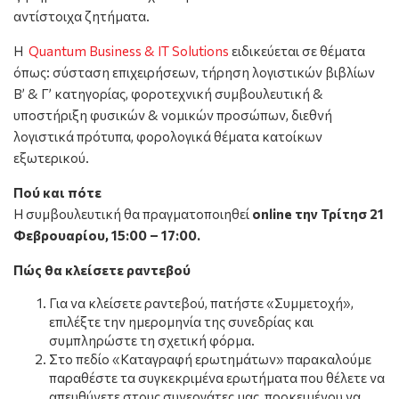
αντίστοιχα ζητήματα.
Η
Quantum Business & IT Solutions
ειδικεύεται σε θέματα
όπως: σύσταση επιχειρήσεων, τήρηση λογιστικών βιβλίων
Β’ & Γ’ κατηγορίας, φοροτεχνική συμβουλευτική &
υποστήριξη φυσικών & νομικών προσώπων, διεθνή
λογιστικά πρότυπα, φορολογικά θέματα κατοίκων
εξωτερικού.
Πού και πότε
Η συμβουλευτική θα πραγματοποιηθεί
online την Τρίτησ 21
Φεβρουαρίου, 15:00 – 17:00.
Πώς θα κλείσετε ραντεβού
Για να κλείσετε ραντεβού, πατήστε «Συμμετοχή»,
επιλέξτε την ημερομηνία της συνεδρίας και
συμπληρώστε τη σχετική φόρμα.
Στο πεδίο «Καταγραφή ερωτημάτων» παρακαλούμε
παραθέστε τα συγκεκριμένα ερωτήματα που θέλετε να
απευθύνετε στους συνεργάτες μας, προκειμένου να