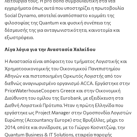
λειτουργία τους. Η pro bono συμβουλευτική στα νέα
εγχειρήματα όπως αυτά που υποστηρίζει η πρωτοβουλία
Social Dynamo, αποτελεί αναπόσπαστο κομμάτι της
φιλοσοφίας της Quantum και φυσική συνέπεια της
δέσμευσής της για ανταγωνιστικότητα, καινοτομία και
εξωστρέφεια.
Λίγα λόγια για την Αναστασία Χαλκίδου
Η Αναστασία είναι απόφοιτη του τμήματος Λογιστικής και
Χρηματοοικονομικής του Οικονομικού Πανεπιστημίου
Αθηνών και πιστοποιημένη Ορκωτός Λογιστής από τον
διεθνώς αναγνωρισμένο οργανισμό ACCA. Εργάστηκε στην
PriceWaterhouseCoopers Greece και στην Οικονομική
Διεύθυνση του ομίλου της Eurobank, με εξειδίκευση στα
Διεθνή Λογιστικά Πρότυπα. Ήταν η πρώτη Ελληνίδα που
εργάστηκε ως Project Manager στην Ομοσπονδία Λογιστών
Ευρώπης (Accountancy Europe) στις Βρυξέλλες, μέχρι το
2014, οπότε και συνίδρυσε, με το Γιώργο Κοσνετζώφ, την
Quantum Business & IT Solutions, εταιρεία παροχής