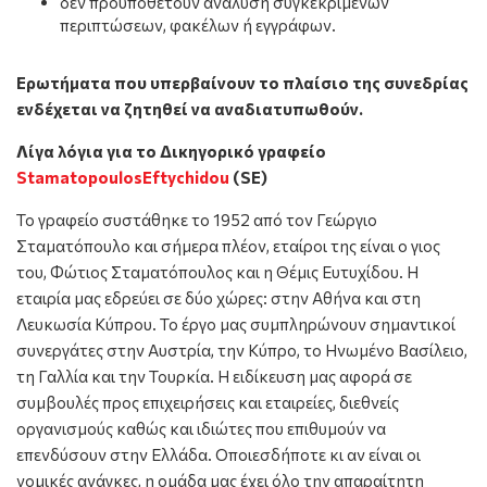
δεν προϋποθέτουν ανάλυση συγκεκριμένων
περιπτώσεων, φακέλων ή εγγράφων.
Ερωτήματα που υπερβαίνουν το πλαίσιο της συνεδρίας
ενδέχεται να ζητηθεί να αναδιατυπωθούν.
Λίγα λόγια για το Δικηγορικό γραφείο
StamatopoulosEftychidou
(
SE
)
Το γραφείο συστάθηκε το 1952 από τον Γεώργιο
Σταματόπουλο και σήμερα πλέον, εταίροι της είναι ο γιος
του, Φώτιος Σταματόπουλος και η Θέμις Ευτυχίδου. Η
εταιρία μας εδρεύει σε δύο χώρες: στην Αθήνα και στη
Λευκωσία Κύπρου. Το έργο μας συμπληρώνουν σημαντικοί
συνεργάτες στην Αυστρία, την Κύπρο, το Ηνωμένο Βασίλειο,
τη Γαλλία και την Τουρκία. Η ειδίκευση μας αφορά σε
συμβουλές προς επιχειρήσεις και εταιρείες, διεθνείς
οργανισμούς καθώς και ιδιώτες που επιθυμούν να
επενδύσουν στην Ελλάδα. Οποιεσδήποτε κι αν είναι οι
νομικές ανάγκες, η ομάδα μας έχει όλο την απαραίτητη