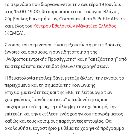
Το σεμινάριο που διοργανώνεται την Δευτέρα 19 Ιουνίου,
στις 15.00-19.00, θα παρουσιάσει ο κ. Γεώργιος Βλάχος,
Σύμβουλος Επιχειρήσεων, Communication & Public Affairs
και μέλος του
Κέντρου Εθελοντών Μάνατζερ Ελλάδος
(ΚΕΜΕΛ).
Σκοπός του σεμιναρίου είναι η εξοικείωση με τις βασικές
έννοιες και ορισμούς, η συνειδητοποίηση της
“Ανθρωποκεντρικής Προσέγγισης” και η “απεξάρτηση” από
τα στερεότυπα των επιδοτήσεων/επιχορηγήσεων.
Η θεματολογία περιλαμβάνει μεταξύ άλλων, την έννοια, το
περιεχόμενο και τη σημασία της Κοινωνικής
Επιχειρηματικότητας και της ΕKE, τη λειτουργία των
χορηγιών ως “συνδετικό ιστό” υπευθυνότητας και
επιχειρηματικότητας, τη σύλληψη, τον σχεδιασμό, την
επίτευξη και την εκτέλεση ενός χορηγικού προγράμματος
καθώς και τους κρίσιμους παράγοντες επιτυχίας. Θα
ακολουθήσει εργαστήριο με θέμα το χορηγικό πρόγραμμα