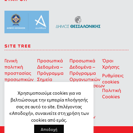
SITE TREE
Γενική
Προσωπικά
Προσωπικά
Όροι
πολιτική
Δεδομένα –
Δεδομένα –
Χρήσης
προστασίας
Πρόγραμμα
Πρόγραμμα
Ρυθμίσεις
προσωπικών
Σημεία
Οργανωτικών
cookies
δεδομένων
Στήριξης
Επιχορηγήσεων
Πολιτική
για Οκοιπ
Χρησιμοποιούμε cookies για να
Cookies
που δρουν
βελτιώσουμε την εμπειρία πλοήγησής
για την
σας σε αυτό το site. Επιλέγοντας
Ισότητα
«Αποδοχή», συναινείτε στη χρήση των
των Φύλων
cookies από εμάς.
Αποδοχή