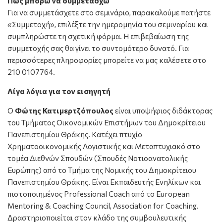
Πώς μπορώ να συμμετάσχω
Για να συμμετάσχετε στο σεμινάριο, παρακαλούμε πατήστε
«Συμμετοχή», επιλέξτε την ημερομηνία του σεμιναρίου και
συμπληρώστε τη σχετική φόρμα. Η επιβεβαίωση της
συμμετοχής σας θα γίνει το συντομότερο δυνατό. Για
περισσότερες πληροφορίες μπορείτε να μας καλέσετε στο
210 0107764.
Λίγα λόγια για τον εισηγητή
Ο
Φώτης Κατιμερτζόπουλος
είναι υποψήφιος διδάκτορας
του Τμήματος Οικονομικών Επιστήμων του Δημοκρίτειου
Πανεπιστημίου Θράκης. Κατέχει πτυχίο
Χρηματοοικονομικής Λογιστικής και Μεταπτυχιακό στο
τομέα Διεθνών Σπουδών (Σπουδές Νοτιοανατολικής
Ευρώπης) από το Τμήμα της Νομικής του Δημοκρίτειου
Πανεπιστημίου Θράκης. Είναι Εκπαιδευτής Ενηλίκων και
πιστοποιημένος Professional Coach από το European
Mentoring & Coaching Council, Association for Coaching.
Δραστηριοποιείται στον κλάδο της συμβουλευτικής