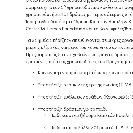
Οκτώ κοινωφελή ιδρύματα της Ελλάδας ενώνουν εκ ν
ο
συμμετοχή στον 5
χρηματοδοτικό κύκλο του προγρά
χρηματοδοτήσει 101 δράσεις με περισσότερους από
Ίδρυμα Μποδοσάκη, το Ίδρυμα Καπετάν Βασίλη & Κά
Costas M. Lemos Foundation και το Κοινωφελές Ίδρ
Τα «Σημεία Στήριξης» απευθύνονται σε μικρές οργ
μικρής κλίμακας και μέγιστου κοινωνικού αντίκτυπ
Προγράμματος θα ενισχυθούν έως τριάντα δράσεις με
ορισμένες από τους χρηματοδότες του Προγράμματο
Κοινωνική ενσωμάτωση ατόμων με αναπηρία (
Υποστήριξη ατόμων της τρίτης ηλικίας (ΤΙΜΑ
Υποστήριξη ευάλωτων ομάδων (Κοινωφελές Ίδ
Υποστήριξη δράσεων για το παιδί
Παιδί και υγεία (Ίδρυμα Καπετάν Βασί
Παιδί και περιβάλλον (Ίδρυμα Α. Γ. Λεβέ