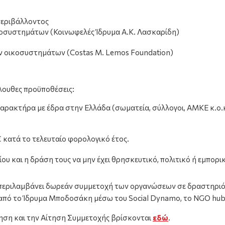
περιβάλλοντος
οσυστημάτων (Κοινωφελές Ίδρυμα Α.Κ. Λασκαρίδη)
ν οικοσυστημάτων (Costas M. Lemos Foundation)
όλουθες προϋποθέσεις:
ρακτήρα με έδρα στην Ελλάδα (σωματεία, σύλλογοι, ΑΜΚΕ κ.ο.κ.
 κατά το τελευταίο φορολογικό έτος.
ου και η δράση τους να μην έχει θρησκευτικό, πολιτικό ή εμπορ
περιλαμβάνει δωρεάν συμμετοχή των οργανώσεων σε δραστηριότη
 από το Ίδρυμα Μποδοσάκη μέσω του Social Dynamo, το NGO hub
ηση και την Αίτηση Συμμετοχής βρίσκονται
εδώ
.