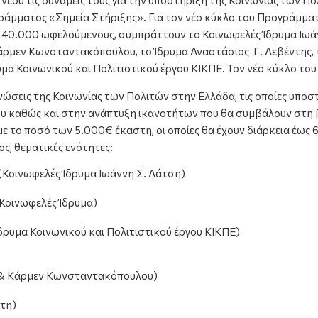
έου τις δυνάμεις τους για την υποστήριξη της Κοινωνίας των Π
μματος «Σημεία Στήριξης». Για τον νέο κύκλο του Προγράμματος
 40.000 ωφελούμενους, συμπράττουν το Κοινωφελές Ίδρυμα Ιωάν
ρμεν Κωνσταντακόπουλου, το Ίδρυμα Αναστάσιος Γ. Λεβέντης, 
υμα Κοινωνικού και Πολιτιστικού έργου ΚΙΚΠΕ. Τον νέο κύκλο τ
ανώσεις της Κοινωνίας των Πολιτών στην Ελλάδα, τις οποίες υ
ου καθώς και στην ανάπτυξη ικανοτήτων που θα συμβάλουν στη β
 το ποσό των 5.000€ έκαστη, οι οποίες θα έχουν διάρκεια έως 6 
ς, θεματικές ενότητες:
Κοινωφελές Ίδρυμα Ιωάννη Σ. Λάτση)
 Κοινωφελές Ίδρυμα)
ρυμα Κοινωνικού και Πολιτιστικού έργου ΚΙΚΠΕ)
λη & Κάρμεν Κωνσταντακόπουλου)
ντη)