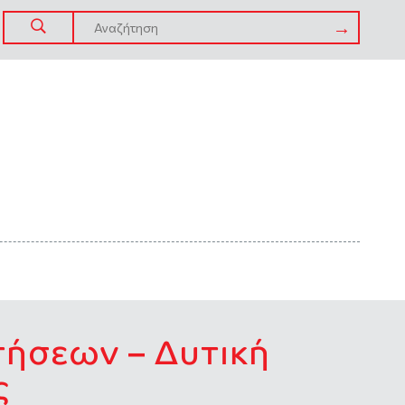
τήσεων – Δυτική
ς