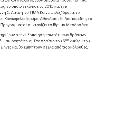
ολιτών και ανακοινώνουν δημόσια πρόσκληση για
, το οποίο ξεκίνησε το 2015 και έχει
νη Σ. Λάτση, το ΤΙΜΑ Κοινωφελές Ίδρυμα, το
το Κοινωφελές Ίδρυμα Αθανάσιος Κ. Λασκαρίδης, το
ου Προγράμματος συντονίζει το Ίδρυμα Μποδοσάκη.
ποστηρίζουν στην υλοποίηση πρωτότυπων δράσεων
ου
ιωσιμότητά τους. Στο πλαίσιο του 5
κύκλου του
μήνες και θα εμπίπτουν σε μία από τις ακόλουθες,