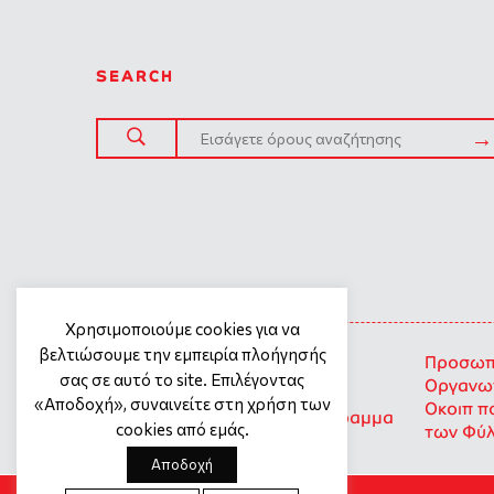
SEARCH
SITE TREE
Χρησιμοποιούμε cookies για να
βελτιώσουμε την εμπειρία πλοήγησής
Γενική πολιτική προστασίας
Προσωπι
σας σε αυτό το site. Επιλέγοντας
προσωπικών δεδομένων
Οργανωτ
«Αποδοχή», συναινείτε στη χρήση των
Οκοιπ π
Προσωπικά Δεδομένα – Πρόγραμμα
cookies από εμάς.
των Φύ
Σημεία Στήριξης
Αποδοχή