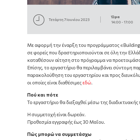
Ώρα
Τετάρτη 7 Ιουνίου 2023
14:00
-
17:00
Με αφορμή την έναρξη του προγράμματος «Building 
σε φορείς που δραστηριοποιούνται σε όλη την Ελλ
καταθέσουν αίτηση στο πρόγραμμα να προετοιμάσο
Επίσης, το εργαστήριο θα περιλαμβάνει σύντομη π
παρακολούθηση του εργαστηρίου και προς διευκόλυν
οι οποίες είναι διαθέσιμες
εδώ
.
Πού και πότε
Το εργαστήριο θα διεξαχθεί μέσω της διαδικτυακή
Η συμμετοχή είναι δωρεάν.
Προθεσμία εγγραφής
έως 30 Μαΐου.
Πώς μπορώ να συμμετάσχω