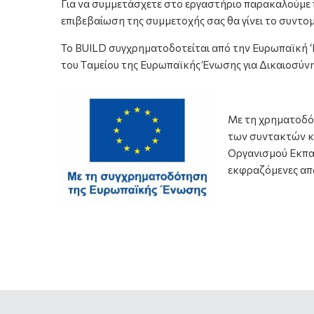
Για να συμμετάσχετε στο εργαστήριο παρακαλούμε 
επιβεβαίωση της συμμετοχής σας θα γίνει το συντο
Το BUILD συγχρηματοδοτείται από την Ευρωπαϊκή ‘Εν
του Tαμείου της Ευρωπαϊκής Ένωσης για Δικαιοσύνη,
Με τη χρηματοδότ
των συντακτών κα
Οργανισμού Εκπαί
εκφραζόμενες απ