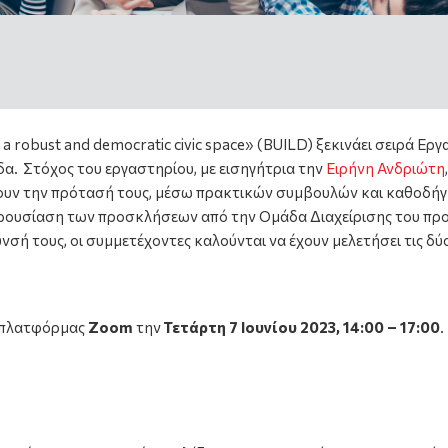
a robust and democratic civic space» (BUILD) ξεκινάει σειρά Ε
άδα.
Στόχος του εργαστηρίου, με εισηγήτρια την
Ειρήνη Ανδριώτη
,
υν την πρότασή τους, μέσω πρακτικών συμβουλών και καθοδήγη
αρουσίαση των προσκλήσεων από την Ομάδα Διαχείρισης του πρ
σή τους, οι συμμετέχοντες καλούνται να έχουν μελετήσει τις δ
ς πλατφόρμας
Zoom
την
Τετάρτη 7 Ιουνίου 2023, 14:00 – 17:00
.