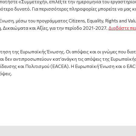
πατήστε «Συμμετοχή», επιλέξτε την ημερομηνία του εργαστηρίο
μότερο δυνατό. Για περισσότερες πληροφορίες μπορείτε να μας 
ωση, μέσω του προγράμματος Citizens, Equality, Rights and Valu
 Δικαιώματα και Αξίες, για την περίοδο 2021-2027.
Διαβάστε πε
ηση της Ευρωπαϊκής Ένωσης. Οι απόψεις και οι γνώμες που δια
ι δεν αντιπροσωπεύουν κατ’ανάγκη τις απόψεις της Ευρωπαϊκή
δευσης και Πολιτισμού (EACEA). Η Ευρωπαϊκή Ένωση και ο EACE
όψεις.