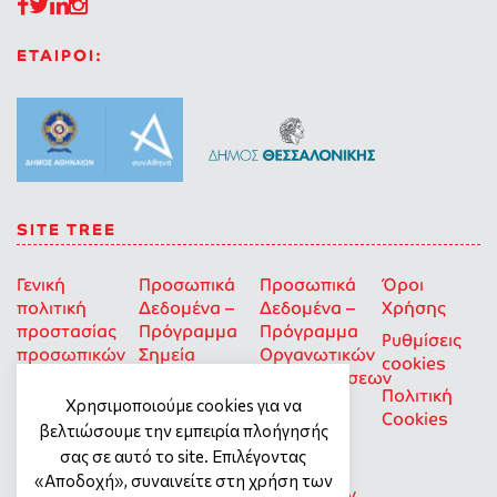
ΕΤΑΙΡΟΙ:
SITE TREE
Γενική
Προσωπικά
Προσωπικά
Όροι
πολιτική
Δεδομένα –
Δεδομένα –
Χρήσης
προστασίας
Πρόγραμμα
Πρόγραμμα
Ρυθμίσεις
προσωπικών
Σημεία
Οργανωτικών
cookies
δεδομένων
Στήριξης
Επιχορηγήσεων
Πολιτική
για Οκοιπ
Χρησιμοποιούμε cookies για να
Cookies
που δρουν
βελτιώσουμε την εμπειρία πλοήγησής
για την
σας σε αυτό το site. Επιλέγοντας
Ισότητα
«Αποδοχή», συναινείτε στη χρήση των
των Φύλων