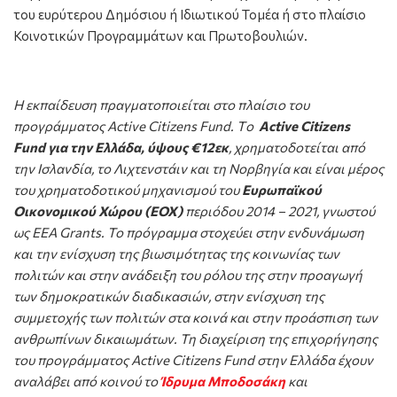
του ευρύτερου Δημόσιου ή Ιδιωτικού Τομέα ή στο πλαίσιο
Κοινοτικών Προγραμμάτων και Πρωτοβουλιών.
Η εκπαίδευση πραγματοποιείται στο πλαίσιο του
προγράμματος Active Citizens Fund. Tο
Active Citizens
Fund για την Ελλάδα, ύψους €12εκ
, χρηματοδοτείται από
την Ισλανδία, το Λιχτενστάιν και τη Νορβηγία και είναι μέρος
του χρηματοδοτικού μηχανισμού του
Ευρωπαϊκού
Οικονομικού Χώρου (ΕΟΧ)
περιόδου 2014 – 2021, γνωστού
ως EEA Grants. Το πρόγραμμα στοχεύει στην ενδυνάμωση
και την ενίσχυση της βιωσιμότητας της κοινωνίας των
πολιτών και στην ανάδειξη του ρόλου της στην προαγωγή
των δημοκρατικών διαδικασιών, στην ενίσχυση της
συμμετοχής των πολιτών στα κοινά και στην προάσπιση των
ανθρωπίνων δικαιωμάτων. Τη διαχείριση της επιχορήγησης
του προγράμματος Active Citizens Fund στην Ελλάδα έχουν
αναλάβει από κοινού το
Ίδρυμα Μποδοσάκη
και