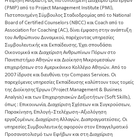
Η Ειρήνη Ανδριώτη, ως πιστοποιημένη Διαχειρίστρια Έργων
(PMP) από το Project Management Institute (PMI),
Πιστοποιημένη Σύμβουλος Σταδιοδρομίας από το National
Board of Certified Counselors (NBCC) και Coach από το
Association for Coaching (AC), δίνει έμφαση στην ανάπτυξη
του Ανθρώπινου Δυναμικού, παρέχοντας υπηρεσίες
Συμβουλευτικής και Εκπαίδευσης. Έχει σπουδάσει
Οικονομικά και Διαχείριση Ανθρωπίνων Πόρων στο
Πανεπιστήμιο Αθηνών και Διοίκηση Μικρομεσαίων
επιχειρήσεων στο Αμερικάνικο Κολλέγιο Αθηνών. Από το
2007 ίδρυσε και διευθύνει την Compass Services. Οι
παρεχόμενες υπηρεσίες Εκπαίδευσης καλύπτουν τους τομείς
της Διοίκησης Έργων (Project Management & Business
Analysis) και των Επιχειρησιακών Δεξιοτήτων (Soft Skills),
όπως : Επικοινωνία, Διαχείριση Σχέσεων και Συγκρούσεων,
Παρακίνηση, Επιλογή–Στελέχωση–Αξιολόγηση
εργαζομένων, Διαχείριση Αλλαγών, Διαπραγματεύσεις. Οι
υπηρεσίες Συμβουλευτικής αφορούν στον Επαγγελματικό
Προσανατολισμό των Εφήβων και στη Διαχείριση