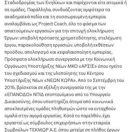
Σταδιοδρομίας των Ενηλίκων και παρέχονται είτε ατομικά ή
σε ομάδες. Παράλληλα, συνδυάζοντας αμφότερα τα
ακαδημαϊκά πεδία και τη συσσωρευμένη εμπειρία,
αναλαμβάνει ως Project Coach, όλο το φάσμα των
απαιτούμενων εργασιών για την επιτυχή ολοκλήρωση
Έργων: υποβολή πρότασης χρηματοδότησης, στελέχωση
έργου, παρακολούθηση εργασιών, υποβολή εκθέσεων
προόδου, απολογισμό και κεφαλαιοποίηση εμπειρίας.
Πρόσφατα ολοκλήρωσε συνεργασία με την Κοινωνική
Οργάνωση Υποστήριξης Νέων ΜΚΟ «ΑΡΣΙΣ» όπου ηγείτο
του σχεδιασμού και της υλοποίησης του Κέντρου
Υποστήριξης Νέων «ΝΕΩΝ ΧΩΡΑ». Από το Σεπτέμβρη του
2016, βρίσκεται σε εξέλιξη συνεργασία της με την
«ΕΠΑΝΟΔΟ» ΝΠΙΔ εποπτευόμενο από το Υπουργείο
Δικαιοσύνης, όπου υποστηρίζει άτομα από κοινωνικά
αποκλεισμένες ομάδες πληθυσμών ώστε να ενταχθούν
ομαλά στην αγορά εργασίας. Κατά το παρελθόν, έχει
εργαστεί ως σύμβουλος επιχειρήσεων στην εταιρεία
Συμβούλων ΤΕΚΜΩΡ Α.Ε. όπου μετείχε σε πλήθος έργων