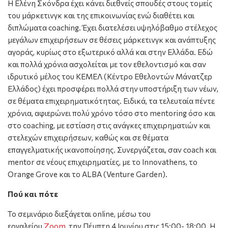
H Eλένη Σκόνδρα έχει κάνει διεθνείς σπουδές στους τομείς
του μάρκετινγκ και της επικοινωνίας ενώ διαθέτει και
διπλώματα coaching. Έχει διατελέσει υψηλόβαθμο στέλεχος
μεγάλων επιχειρήσεων σε θέσεις μάρκετινγκ και ανάπτυξης
αγοράς, κυρίως στο εξωτερικό αλλά και στην Ελλάδα. Εδώ
και πολλά χρόνια ασχολείται με τον εθελοντισμό και σαν
ιδρυτικό μέλος του ΚΕΜΕΛ (Κέντρο Εθελοντών Μάνατζερ
Ελλάδος) έχει προσφέρει πολλά στην υποστήριξη των νέων,
σε θέματα επιχειρηματικότητας. Ειδικά, τα τελευταία πέντε
χρόνια, αφιερώνει πολύ χρόνο τόσο στο mentoring όσο και
στο coaching, με εστίαση στις ανάγκες επιχειρηματιών και
στελεχών επιχειρήσεων, καθώς και σε θέματα
επαγγελματικής ικανοποίησης. Συνεργάζεται, σαν coach και
mentor σε νέους επιχειρηματίες, με το Innovathens, το
Orange Grove και το ALBA (Venture Garden).
Πού και πότε
Το σεμινάριο διεξάγεται online, μέσω του
εργαλείου
Ζοοm,
την Πέμπτη 4 Ιουνίου στις 15:00- 18:00. Η