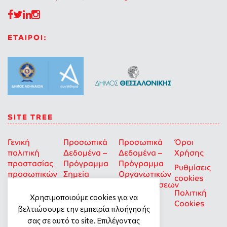
ΕΤΑΙΡΟΙ:
SITE TREE
Γενική
Προσωπικά
Προσωπικά
Όροι
πολιτική
Δεδομένα –
Δεδομένα –
Χρήσης
προστασίας
Πρόγραμμα
Πρόγραμμα
Ρυθμίσεις
προσωπικών
Σημεία
Οργανωτικών
cookies
δεδομένων
Στήριξης
Επιχορηγήσεων
Πολιτική
για Οκοιπ
Χρησιμοποιούμε cookies για να
Cookies
που δρουν
βελτιώσουμε την εμπειρία πλοήγησής
για την
σας σε αυτό το site. Επιλέγοντας