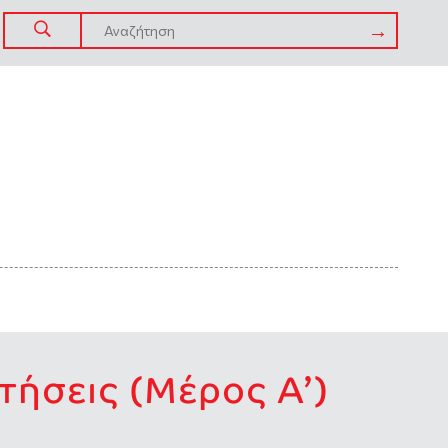
ήσεις (Μέρος Α’)