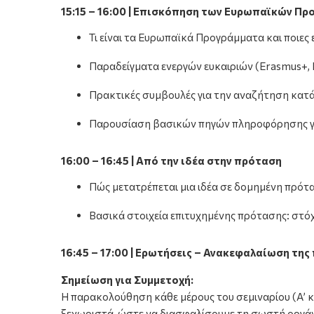
15:15 – 16:00 | Επισκόπηση των Ευρωπαϊκών Π
Τι είναι τα Ευρωπαϊκά Προγράμματα και ποιες ε
Παραδείγματα ενεργών ευκαιριών (Erasmus+, 
Πρακτικές συμβουλές για την αναζήτηση κατ
Παρουσίαση βασικών πηγών πληροφόρησης γ
16:00 – 16:45 | Από την ιδέα στην πρόταση
Πώς μετατρέπεται μια ιδέα σε δομημένη πρότ
Βασικά στοιχεία επιτυχημένης πρότασης: στόχο
16:45 – 17:00 | Ερωτήσεις – Ανακεφαλαίωση της
Σημείωση για Συμμετοχή:
Η παρακολούθηση κάθε μέρους του σεμιναρίου (Α’ κα
ξεχωριστά, ώστε να διασφαλίσουμε τη σωστή οργά