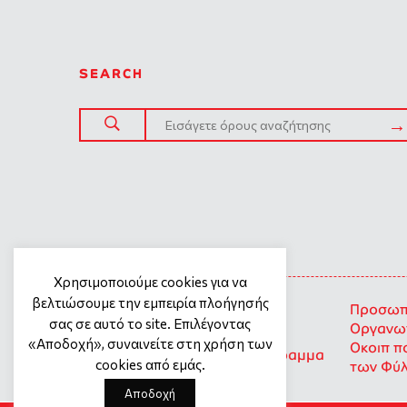
SEARCH
SITE TREE
Χρησιμοποιούμε cookies για να
βελτιώσουμε την εμπειρία πλοήγησής
Γενική πολιτική προστασίας
Προσωπι
σας σε αυτό το site. Επιλέγοντας
προσωπικών δεδομένων
Οργανωτ
«Αποδοχή», συναινείτε στη χρήση των
Οκοιπ π
Προσωπικά Δεδομένα – Πρόγραμμα
cookies από εμάς.
των Φύ
Σημεία Στήριξης
Αποδοχή