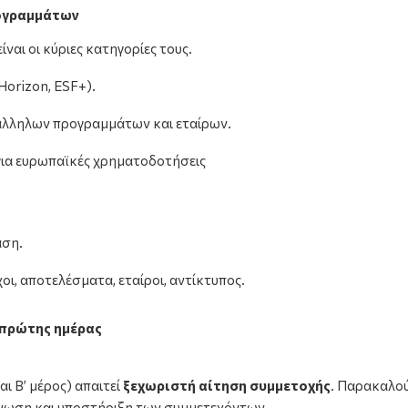
ρογραμμάτων
ίναι οι κύριες κατηγορίες τους.
Horizon, ESF+).
άλληλων προγραμμάτων και εταίρων.
ια ευρωπαϊκές χρηματοδοτήσεις
αση.
ι, αποτελέσματα, εταίροι, αντίκτυπος.
 πρώτης ημέρας
ι Β’ μέρος) απαιτεί
ξεχωριστή αίτηση συμμετοχής
. Παρακαλού
νωση και υποστήριξη των συμμετεχόντων.