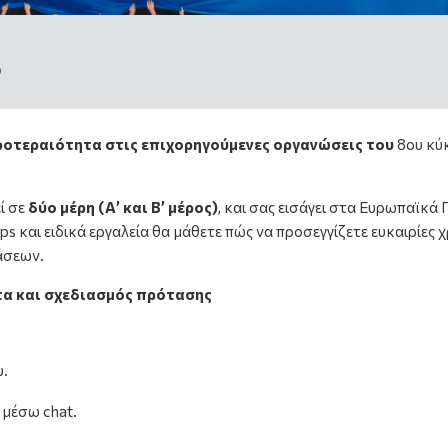
0
ροτεραιότητα στις επιχορηγούμενες οργανώσεις του
8ου κύ
ί σε
δύο μέρη (Α’ και Β’ μέρος)
, και σας εισάγει στα Ευρωπαϊκά
 και ειδικά εργαλεία θα μάθετε πώς να προσεγγίζετε ευκαιρίες 
άσεων.
τα και σχεδιασμός πρότασης
υ.
 μέσω chat.