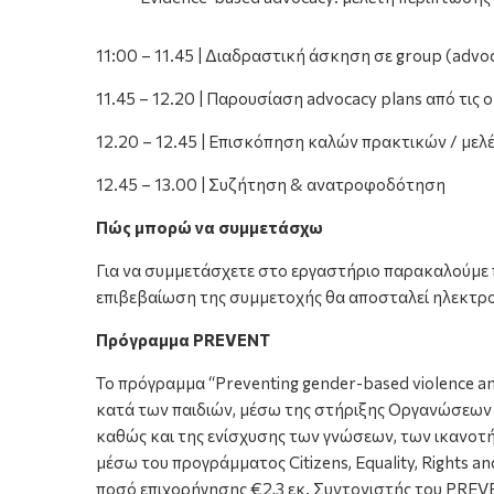
11:00 – 11.45 | Διαδραστική άσκηση σε
group
(
advoc
11.45 – 12.20 | Παρουσίαση
advocacy plans
από τις 
12.20 – 12.45 | Επισκόπηση καλών πρακτικών / με
12.45 – 13.00 | Συζήτηση & ανατροφοδότηση
Πώς μπορώ να συμμετάσχω
Για να συμμετάσχετε στο εργαστήριο παρακαλούμε 
επιβεβαίωση της συμμετοχής θα αποσταλεί ηλεκτρον
Πρόγραμμα PREVENT
Το πρόγραμμα “Preventing gender-based violence an
κατά των παιδιών, μέσω της στήριξης Οργανώσεων τ
καθώς και της ενίσχυσης των γνώσεων, των ικανοτ
μέσω του προγράμματος Citizens, Equality, Rights
ποσό επιχορήγησης €2,3 εκ. Συντονιστής του PREV