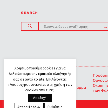
SEARCH
SITE TREE
Χρησιμοποιούμε cookies για να
βελτιώσουμε την εμπειρία πλοήγησής
Γενική πολιτική προστασίας
Προσωπι
σας σε αυτό το site. Επιλέγοντας
προσωπικών δεδομένων
Οργανωτ
«Αποδοχή», συναινείτε στη χρήση των
Οκοιπ π
Προσωπικά Δεδομένα – Πρόγραμμα
cookies από εμάς.
των Φύ
Σημεία Στήριξης
Αποδοχή
Απόρριψη όλων
Ρυθμίσεις