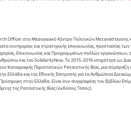
earch Officer στο Μεσογειακό Κέντρο Πολιτικών Μετανάστευσης κ
ε θέματα συνηγορίας και στρατηγικής επικοινωνίας, προστασίας 
υνηγορίας, Επικοινωνίας και Προγραμμάτων πολλών οργανώσεων,
Ανθρώπου και του SolidarityNow. Το 2015-2016 υπηρέτησε ως Δι
ίκτυο Καταγραφής Περιστατικών Ρατσιστικής Βίας, μια σύμπραξη
ην Ελλάδα και της Εθνικής Επιτροπής για τα Ανθρώπινα Δικαιώμ
 Πρόσφυγες στην Ελλάδα. Είναι συν-συγγραφέας του βιβλίου Επίμ
ρτης της Ρατσιστικής Βίας (εκδόσεις Τόπος).