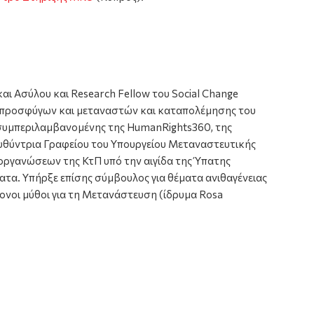
αι Ασύλου και Research Fellow του Social Change
των προσφύγων και μεταναστών και καταπολέμησης του
 συμπεριλαμβανομένης της HumanRights360, της
ευθύντρια Γραφείου του Υπουργείου Μεταναστευτικής
 οργανώσεων της ΚτΠ υπό την αιγίδα της Ύπατης
ατα. Υπήρξε επίσης σύμβουλος για θέματα ανιθαγένειας
ονοι μύθοι για τη Μετανάστευση (ίδρυμα Rosa