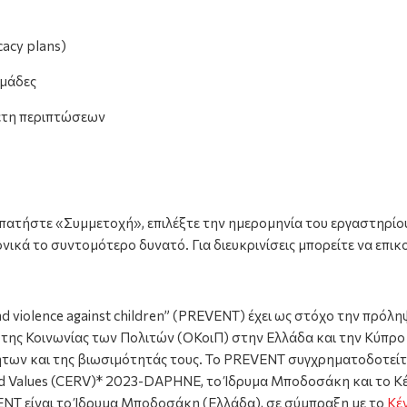
acy plans
)
ομάδες
λέτη περιπτώσεων
πατήστε «Συμμετοχή», επιλέξτε την ημερομηνία του εργαστηρίο
ικά το συντομότερο δυνατό. Για διευκρινίσεις μπορείτε να επι
d violence against children” (PREVENT) έχει ως στόχο την πρόλη
ης Κοινωνίας των Πολιτών (ΟΚοιΠ) στην Ελλάδα και την Κύπρο 
ήτων και της βιωσιμότητάς τους. Το PREVENT συγχρηματοδοτεί
 and Values (CERV)* 2023-DAPHNE, το Ίδρυμα Μποδοσάκη και το 
ENT είναι το Ίδρυμα Μποδοσάκη (Ελλάδα), σε σύμπραξη με το
Κέ