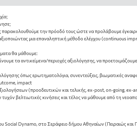
χία;
νησε;
ς παρακολουθούμε την πρόοδό τους ώστε να προλάβουμε έγκαιρα
αξιοποιώντας μια επαναληπτική μέθοδο ελέγχου (continuous imp
γματα θα μάθουμε:
νουμε τα αντικείμενα/περιοχές αξιολόγησης, να προετοιμάζουμε 
ολόγησης όπως ερωτηματολόγια, συνεντεύξεις, βιωματικές αναφ
outcome, impact
ιολογήσεων (προοδευτικών και τελικής, ex-post, on-going, ex-a
ν τυχόν βελτιωτικές κινήσεις και τέλος να μάθουμε από τη νεοαπ
ου Social Dynamo, στο Σεράφειο δήμου Αθηναίων (Πειραιώς και 