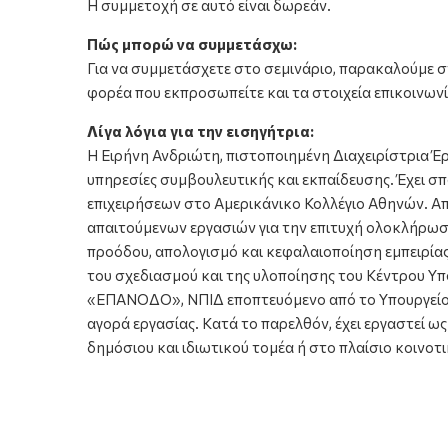
Η συμμετοχή σε αυτό είναι δωρεάν.
Πώς μπορώ να συμμετάσχω:
Για να συμμετάσχετε στο σεμινάριο, παρακαλούμε σ
φορέα που εκπροσωπείτε και τα στοιχεία επικοινωνί
Λίγα λόγια για την εισηγήτρια:
Η Ειρήνη Ανδριώτη, πιστοποιημένη Διαχειρίστρια Έρ
υπηρεσίες συμβουλευτικής και εκπαίδευσης. Έχει 
επιχειρήσεων στο Αμερικάνικο Κολλέγιο Αθηνών. Απ
απαιτούμενων εργασιών για την επιτυχή ολοκλήρω
προόδου, απολογισμό και κεφαλαιοποίηση εμπειρί
του σχεδιασμού και της υλοποίησης του Κέντρου Υ
«ΕΠΑΝΟΔΟ», ΝΠΙΔ εποπτευόμενο από το Υπουργείο 
αγορά εργασίας. Κατά το παρελθόν, έχει εργαστεί 
δημόσιου και ιδιωτικού τομέα ή στο πλαίσιο κοιν