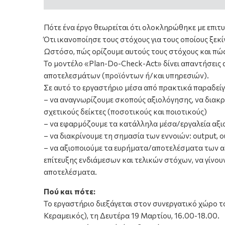
Πότε ένα έργο θεωρείται ότι ολοκληρώθηκε με επιτυ
Ότι ικανοποίησε τους στόχους για τους οποίους ξεκί
Ωστόσο, πώς ορίζουμε αυτούς τους στόχους και πώ
Το μοντέλο «Plan-Do-Check-Act» δίνει απαντήσεις 
αποτελεσμάτων (προϊόντων ή/και υπηρεσιών).
Σε αυτό το εργαστήριο μέσα από πρακτικά παραδεί
– να αναγνωρίζουμε σκοπούς αξιολόγησης, να διακρί
σχετικούς δείκτες (ποσοτικούς και ποιοτικούς)
– να εφαρμόζουμε τα κατάλληλα μέσα/εργαλεία αξι
– να διακρίνουμε τη σημασία των εννοιών: output, 
– να αξιοποιούμε τα ευρήματα/αποτελέσματα των αξ
επίτευξης ενδιάμεσων και τελικών στόχων, να γίνου
αποτελέσματα.
Πού και πότε:
Το εργαστήριο διεξάγεται στον συνεργατικό χώρο τ
Κεραμεικός), τη Δευτέρα 19 Μαρτίου, 16.00-18.00.