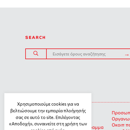
SEARCH
SITE TREE
Χρησιμοποιούμε cookies για να
βελτιώσουμε την εμπειρία πλοήγησής
Γενική πολιτική προστασίας
Προσωπι
σας σε αυτό το site. Επιλέγοντας
προσωπικών δεδομένων
Οργανωτ
«Αποδοχή», συναινείτε στη χρήση των
Οκοιπ π
Προσωπικά Δεδομένα – Πρόγραμμα