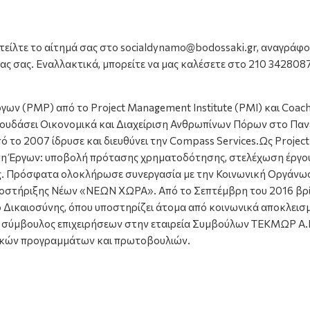
τείλτε το αίτημά σας στο socialdynamo@bodossaki.gr, αναγράφο
ας σας. Εναλλακτικά, μπορείτε να μας καλέσετε στο 210 3428087
γων (PMP) από το Project Management Institute (PMI) και Coach 
σπουδάσει Οικονομικά και Διαχείριση Ανθρωπίνων Πόρων στο Πα
ό το 2007 ίδρυσε και διευθύνει την Compass Services.Ως Projec
ση Έργων: υποβολή πρότασης χρηματοδότησης, στελέχωση έργο
ας. Πρόσφατα ολοκλήρωσε συνεργασία με την Κοινωνική Οργάν
ποστήριξης Νέων «ΝΕΩΝ ΧΩΡΑ». Από το Σεπτέμβρη του 2016 βρίσ
Δικαιοσύνης, όπου υποστηρίζει άτομα από κοινωνικά αποκλεισ
ως σύμβουλος επιχειρήσεων στην εταιρεία Συμβούλων ΤΕΚΜΩΡ Α.Ε
οτικών προγραμμάτων και πρωτοβουλιών.