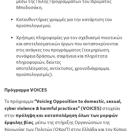
μέσω της Πύλης Προγραμμάτων του Ιδρύματος
Μποδοσάκη.
Κατευθυντήριες γραμμές για την κατάρτιση του
προϋπολογισμού.
Χρήσιμες πληροφορίες για τον σχεδιασμό ποιοτικών
και αποτελεσματικών έργων που ανταποκρίνονται
στις ανάγκες του προγράμματος (τεκμηρίωση,
συνάφεια δράσεων, σαφήνεια και πληρότητα
πληροφοριών, δείκτες
αποτελέσματος, αντίκτυπος, χρονοδιάγραμμα,
προϋπολογισμός).
Πρόγραμμα VOICES
Το πρόγραμμα
“
Voicing
Opposition
to
domestic
,
sexual
,
cyber
violence
&
harmful
practices
” (
VOICES
)
στοχεύει
στην
πρόληψη και καταπολέμηση όλων των μορφών
έμφυλης βίας
, μέσω της στήριξης Οργανώσεων της
Κοινωνίας των Πολιτών (ΟΚοιΠ) στην Ελλάδα και την Κύπρο