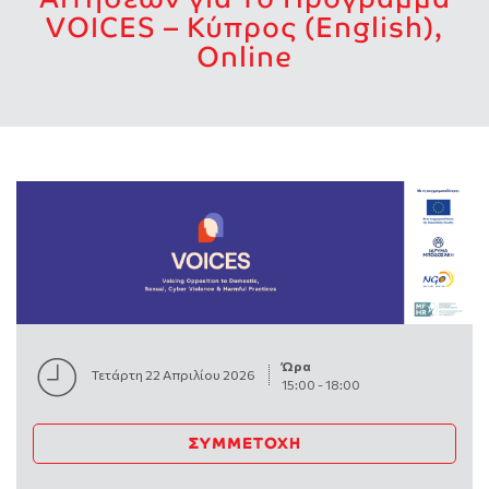
VOICES – Κύπρος (English),
Online
Ώρα
Τετάρτη 22 Απριλίου 2026
15:00
-
18:00
ΣΥΜΜΕΤΟΧΉ