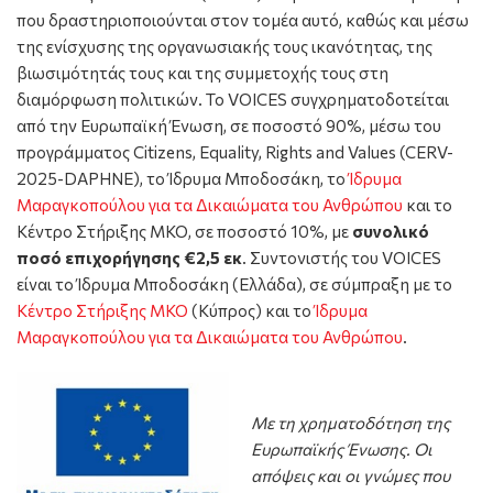
που δραστηριοποιούνται στον τομέα αυτό, καθώς και μέσω
της ενίσχυσης της οργανωσιακής τους ικανότητας, της
βιωσιμότητάς τους και της συμμετοχής τους στη
διαμόρφωση πολιτικών. Το VOICES συγχρηματοδοτείται
από την Ευρωπαϊκή Ένωση, σε ποσοστό 90%, μέσω του
προγράμματος Citizens, Equality, Rights and Values (CERV-
2025-DAPHNE), το Ίδρυμα Μποδοσάκη, το
Ίδρυμα
Μαραγκοπούλου για τα Δικαιώματα του Ανθρώπου
και το
Κέντρο Στήριξης ΜΚΟ, σε ποσοστό 10%, με
συνολικό
ποσό επιχορήγησης €2,5 εκ
. Συντονιστής του VOICES
είναι το Ίδρυμα Μποδοσάκη (Ελλάδα), σε σύμπραξη με το
Κέντρο Στήριξης ΜΚΟ
(Κύπρος) και το
Ίδρυμα
Μαραγκοπούλου για τα Δικαιώματα του Ανθρώπου
.
Με τη χρηματοδότηση της
Ευρωπαϊκής Ένωσης. Οι
απόψεις και οι γνώμες που