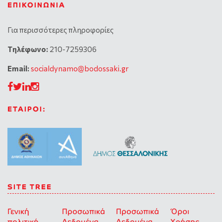
ΕΠΙΚΟΙΝΩΝΊΑ
Για περισσότερες πληροφορίες
Tηλέφωνο:
210-7259306
Email:
socialdynamo@bodossaki.gr
ΕΤΑΙΡΟΙ:
SITE TREE
Γενική
Προσωπικά
Προσωπικά
Όροι
πολιτική
Δεδομένα –
Δεδομένα –
Χρήσης