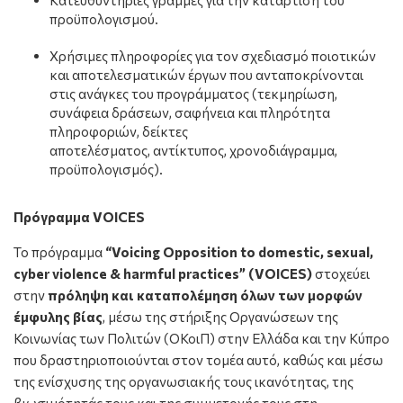
προϋπολογισμού.
Χρήσιμες πληροφορίες για τον σχεδιασμό ποιοτικών
και αποτελεσματικών έργων που ανταποκρίνονται
στις ανάγκες του προγράμματος (τεκμηρίωση,
συνάφεια δράσεων, σαφήνεια και πληρότητα
πληροφοριών, δείκτες
αποτελέσματος, αντίκτυπος, χρονοδιάγραμμα,
προϋπολογισμός).
Πρόγραμμα VOICES
Το πρόγραμμα
“
Voicing
Opposition
to
domestic
,
sexual
,
cyber
violence
&
harmful
practices
” (
VOICES
)
στοχεύει
στην
πρόληψη και καταπολέμηση όλων των μορφών
έμφυλης βίας
, μέσω της στήριξης Οργανώσεων της
Κοινωνίας των Πολιτών (ΟΚοιΠ) στην Ελλάδα και την Κύπρο
που δραστηριοποιούνται στον τομέα αυτό, καθώς και μέσω
της ενίσχυσης της οργανωσιακής τους ικανότητας, της
βιωσιμότητάς τους και της συμμετοχής τους στη