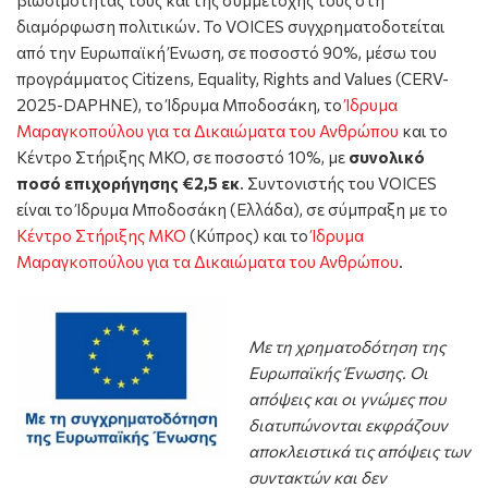
διαμόρφωση πολιτικών. Το VOICES συγχρηματοδοτείται
από την Ευρωπαϊκή Ένωση, σε ποσοστό 90%, μέσω του
προγράμματος Citizens, Equality, Rights and Values (CERV-
2025-DAPHNE), το Ίδρυμα Μποδοσάκη, το
Ίδρυμα
Μαραγκοπούλου για τα Δικαιώματα του Ανθρώπου
και το
Κέντρο Στήριξης ΜΚΟ, σε ποσοστό 10%, με
συνολικό
ποσό επιχορήγησης €2,5 εκ
. Συντονιστής του VOICES
είναι το Ίδρυμα Μποδοσάκη (Ελλάδα), σε σύμπραξη με το
Κέντρο Στήριξης ΜΚΟ
(Κύπρος) και το
Ίδρυμα
Μαραγκοπούλου για τα Δικαιώματα του Ανθρώπου
.
Με τη χρηματοδότηση της
Ευρωπαϊκής Ένωσης. Οι
απόψεις και οι γνώμες που
διατυπώνονται εκφράζουν
αποκλειστικά τις απόψεις των
συντακτών και δεν