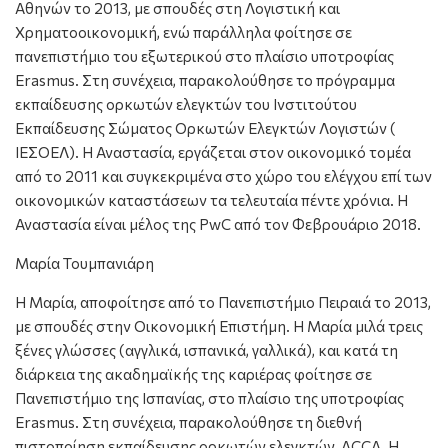
Αθηνών το 2013, με σπουδές στη Λογιστική και
Χρηματοοικονομική, ενώ παράλληλα φοίτησε σε
πανεπιστήμιο του εξωτερικού στο πλαίσιο υποτροφίας
Erasmus. Στη συνέχεια, παρακολούθησε το πρόγραμμα
εκπαίδευσης ορκωτών ελεγκτών του Ινστιτούτου
Εκπαίδευσης Σώματος Ορκωτών Ελεγκτών Λογιστών (
ΙΕΣΟΕΛ). Η Αναστασία, εργάζεται στον οικονομικό τομέα
από το 2011 και συγκεκριμένα στο χώρο του ελέγχου επί των
οικονομικών καταστάσεων τα τελευταία πέντε χρόνια. Η
Αναστασία είναι μέλος της PwC από τον Φεβρουάριο 2018.
Μαρία Τουμπανιάρη
Η Μαρία, αποφοίτησε από το Πανεπιστήμιο Πειραιά το 2013,
με σπουδές στην Οικονομική Επιστήμη. Η Μαρία μιλά τρεις
ξένες γλώσσες (αγγλικά, ισπανικά, γαλλικά), και κατά τη
διάρκεια της ακαδημαϊκής της καριέρας φοίτησε σε
Πανεπιστήμιο της Ισπανίας, στο πλαίσιο της υποτροφίας
Erasmus. Στη συνέχεια, παρακολούθησε τη διεθνή
πιστοποίηση εκπαίδευσης ορκωτών ελεγκτών, ACCA. Η