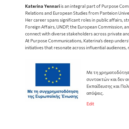
Katerina Yennari
is an integral part of Purpose Com
Relations and European Studies from Panteion Univers
Her career spans significant roles in public affairs,
Foreign Affairs, UNDP, the European Commission, and 
connect with diverse stakeholders across private and
At Purpose Communications, Katerina’s deep underst
initiatives that resonate across influential audiences,
Με τη χρηματοδότηση
συντακτών και δεν α
Εκπαίδευσης και Πολ
απόψεις.
Edit