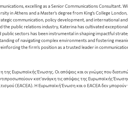
munications, excelling as a Senior Communications Consultant. Wi
ity in Athens and a Master’s degree from King’s College London, 
 strategic communication, policy development, and international an
the public relations industry, Katerina has cultivated exceptional
 public sectors has been instrumental in shaping impactful strate
anding of navigating complex environments and fostering meaningf
 reinforcing the firm’s position as a trusted leader in communicatio
 της Ευρωπαϊκής Ένωσης. Οι απόψεις και οι γνώμες που διατυπ
ντιπροσωπεύουν κατ’ανάγκη τις απόψεις της Ευρωπαϊκής Ένωση
ιτισμού (EACEA). Η Ευρωπαϊκή Ένωση και ο EACEA δεν μπορούν 