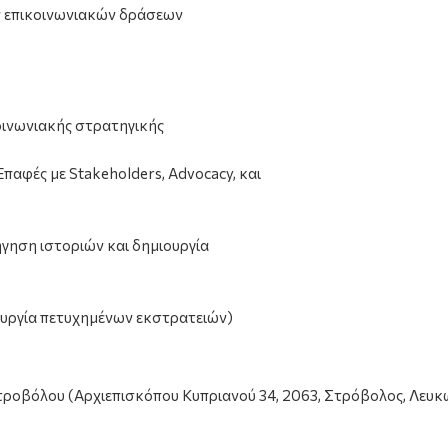
 επικοινωνιακών δράσεων
οινωνιακής στρατηγικής
Επαφές με Stakeholders, Advocacy, και
φήγηση ιστοριών και δημιουργία
ιουργία πετυχημένων εκστρατειών)
Στροβόλου (Αρχιεπισκόπου Κυπριανού 34, 2063, Στρόβολος, Λευκ