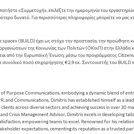
πατήστε «Συμμετοχή», επιλέξτε την ημερομηνία του εργαστηρίο
μότερο δυνατό. Για περισσότερες πληροφορίες μπορείτε να μας 
ic space
» (
BUILD
) έχει ως στόχο την προστασία, την προώθηση κ
ς οργανώσεων της Κοινωνίας των Πολιτών (
OK
οιΠ) στην Ελλάδα κ
ι από την Ευρωπαϊκή ‘Ενωση, μέσω του προγράμματος Citizens, Eq
συνολικό ποσό επιχορήγησης €2,9 εκ. Συντονιστής του BUILD ε
O of Purpose Communications, embodying a dynamic blend of entre
R, and Communications, Dimitris has established himself as a lead
lients across diverse sectors and achieving success in over 30 ma
d Crisis Management Advisor, Dimitris excels in developing tailor
satisfaction, empowering teams to excel. Renowned for his relations
akeholder expectations, cementing its reputation as a trusted par