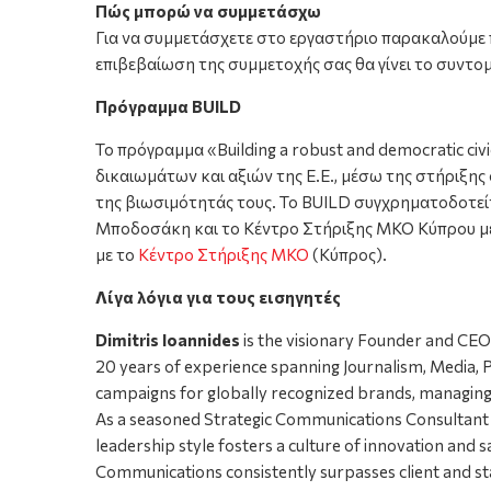
Πώς μπορώ να συμμετάσχω
Για να συμμετάσχετε στο εργαστήριο παρακαλούμε 
επιβεβαίωση της συμμετοχής σας θα γίνει το συντο
Πρόγραμμα BUILD
Το πρόγραμμα «
Building a robust and democratic civ
δικαιωμάτων και αξιών της Ε.Ε., μέσω της στήριξη
της βιωσιμότητάς τους. Το BUILD συγχρηματοδοτείτα
Μποδοσάκη και το Κέντρο Στήριξης ΜΚΟ Κύπρου με 
με το
Κέντρο Στήριξης ΜΚΟ
(Κύπρος).
Λίγα λόγια για τους εισηγητές
Dimitris Ioannides
is the visionary Founder and CE
20 years of experience spanning Journalism, Media, P
campaigns for globally recognized brands, managing c
As a seasoned Strategic Communications Consultant an
leadership style fosters a culture of innovation and 
Communications consistently surpasses client and st