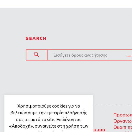
SEARCH
SITE TREE
Χρησιμοποιούμε cookies για να
βελτιώσουμε την εμπειρία πλοήγησής
Γενική πολιτική προστασίας
Προσωπι
σας σε αυτό το site. Επιλέγοντας
προσωπικών δεδομένων
Οργανωτ
«Αποδοχή», συναινείτε στη χρήση των
Οκοιπ π
Προσωπικά Δεδομένα – Πρόγραμμα