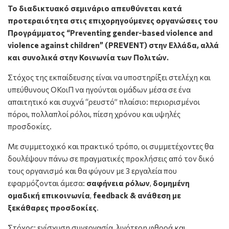
Το διαδικτυακό σεμινάριο απευθύνεται κατά
προτεραιότητα στις επιχορηγούμενες οργανώσεις του
Προγράμματος
“Preventing gender-based violence and
violence against children” (PREVENT) στην Ελλάδα
, αλλά
και συνολικά στην Κοινωνία των Πολιτών.
Στόχος της εκπαίδευσης είναι να υποστηρίξει στελέχη και
υπεύθυνους ΟΚοιΠ να ηγούνται ομάδων μέσα σε ένα
απαιτητικό και συχνά “ρευστό” πλαίσιο: περιορισμένοι
πόροι, πολλαπλοί ρόλοι, πίεση χρόνου και υψηλές
προσδοκίες.
Με συμμετοχικό και πρακτικό τρόπο, οι συμμετέχοντες θα
δουλέψουν πάνω σε πραγματικές προκλήσεις από τον δικό
τους οργανισμό και θα φύγουν με 3 εργαλεία που
εφαρμόζονται άμεσα:
σαφήνεια ρόλων
,
δομημένη
ομαδική επικοινωνία
,
feedback
& ανάθεση με
ξεκάθαρες προσδοκίες
.
Στόχος: ενίσχυση συνεργασία, λιγότερη φθορά και