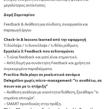
μεγαλύτερος αντίκτυπος.
Δομή Σεμιναρίου
Feedback & Ανάθεση για σύνδεση, συνεργασία και
παραγωγή έργου
Check
-in
& lessons
learned
από την εφαρμογή
Τι δούλεψε / τι δυσκόλεψε / τι θέλει ρύθμιση.
Εργαλείο 3: Feedback
που ενδυναμώνει
– Τι είναι feedback και γιατί είναι σημαντικό.
– Απλή δομή για συνάντηση Feedback και χρήση σε
συγκεκριμένα παραδείγματα.
Practice: Role plays
σε
ρεαλιστικά
σενάρια
Delegation
χωρίς micro
-management
: “τι αναθέτω, σε
ποιον και με τι στήριξη”
– Ανάθεση ανάλογα με ικανότητα/διάθεση, ξεκάθαρο “τι
σημαίνει επιτυχία”.
– SMART προσδοκίες στην πράξη.