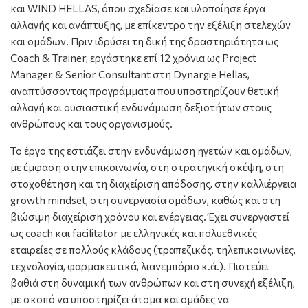
και WIND HELLAS, όπου σχεδίασε και υλοποίησε έργα
αλλαγής και ανάπτυξης, με επίκεντρο την εξέλιξη στελεχών
και ομάδων. Πριν ιδρύσει τη δική της δραστηριότητα ως
Coach & Trainer, εργάστηκε επί 12 χρόνια ως Project
Manager & Senior Consultant στη Dynargie Hellas,
αναπτύσσοντας προγράμματα που υποστηρίζουν θετική
αλλαγή και ουσιαστική ενδυνάμωση δεξιοτήτων στους
ανθρώπους και τους οργανισμούς.
Το έργο της εστιάζει στην ενδυνάμωση ηγετών και ομάδων,
με έμφαση στην επικοινωνία, στη στρατηγική σκέψη, στη
στοχοθέτηση και τη διαχείριση απόδοσης, στην καλλιέργεια
growth mindset, στη συνεργασία ομάδων, καθώς και στη
βιώσιμη διαχείριση χρόνου και ενέργειας. Έχει συνεργαστεί
ως coach και facilitator με ελληνικές και πολυεθνικές
εταιρείες σε πολλούς κλάδους (τραπεζικός, τηλεπικοινωνίες,
τεχνολογία, φαρμακευτικά, λιανεμπόριο κ.ά.). Πιστεύει
βαθιά στη δυναμική των ανθρώπων και στη συνεχή εξέλιξη,
με σκοπό να υποστηρίζει άτομα και ομάδες να