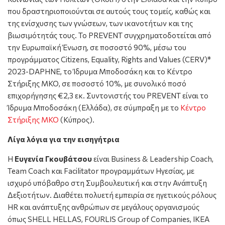
που δραστηριοποιούνται σε αυτούς τους τομείς, καθώς και
της ενίσχυσης των γνώσεων, των ικανοτήτων και της
βιωσιμότητάς τους. Το PREVENT συγχρηματοδοτείται από
την Ευρωπαϊκή Ένωση, σε ποσοστό 90%, μέσω του
προγράμματος Citizens, Equality, Rights and Values (CERV)*
2023-DAPHNE, το Ίδρυμα Μποδοσάκη και το Κέντρο
Στήριξης ΜΚΟ, σε ποσοστό 10%, με συνολικό ποσό
επιχορήγησης €2,3 εκ. Συντονιστής του PREVENT είναι το
Ίδρυμα Μποδοσάκη (Ελλάδα), σε σύμπραξη με το
Κέντρο
Στήριξης ΜΚΟ
(Κύπρος).
Λίγα λόγια για την εισηγήτρια
Η
Ευγενία Γκουβάτσου
είναι Business & Leadership Coach,
Team Coach και Facilitator προγραμμάτων Ηγεσίας, με
ισχυρό υπόβαθρο στη Συμβουλευτική και στην Ανάπτυξη
Δεξιοτήτων. Διαθέτει πολυετή εμπειρία σε ηγετικούς ρόλους
HR και ανάπτυξης ανθρώπων σε μεγάλους οργανισμούς
όπως SHELL HELLAS, FOURLIS Group of Companies, IKEA