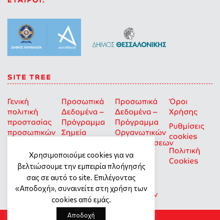
ΕΤΑΙΡΟΙ:
SITE TREE
Γενική
Προσωπικά
Προσωπικά
Όροι
πολιτική
Δεδομένα –
Δεδομένα –
Χρήσης
προστασίας
Πρόγραμμα
Πρόγραμμα
Ρυθμίσεις
προσωπικών
Σημεία
Οργανωτικών
cookies
δεδομένων
Στήριξης
Επιχορηγήσεων
Πολιτική
για Οκοιπ
Χρησιμοποιούμε cookies για να
Cookies
που δρουν
βελτιώσουμε την εμπειρία πλοήγησής
για την
σας σε αυτό το site. Επιλέγοντας
Ισότητα
«Αποδοχή», συναινείτε στη χρήση των
των Φύλων
cookies από εμάς.
Αποδοχή