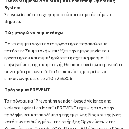
Πλάνο 30 ημερών: το δικό μου Leadership
Operating
System
3 εργαλεία, πότε τα χρησιμοποιώ και ατομικά επόμενα
βήματα.
Πώς μπορώ να συμμετάσχω
Για να συμμετάσχετε στο εργαστήριο παρακαλούμε
πατήστε «Συμμετοχή», επιλέξτε την ημερομηνία του
εργαστηρίου και συμπληρώστε τη σχετική φόρμα.
Η
επιβεβαίωση της συμμετοχής θα αποσταλεί ηλεκτρονικά το
συντομότερο δυνατό. Για διευκρινίσεις μπορείτε να
επικοινωνήσετε στο 210 7259306.
Πρόγραμμα PREVENT
Το πρόγραμμα “Preventing gender-based violence and
violence against children” (PREVENT) έχει ως στόχο την
πρόληψη και καταπολέμηση της έμφυλης βίας και της βίας
κατά των παιδιών, μέσω της στήριξης Οργανώσεων της
Κοινωνίας των Πολιτών (ΟΚοιΠ) στην Ελλάδα και την Κύπρο