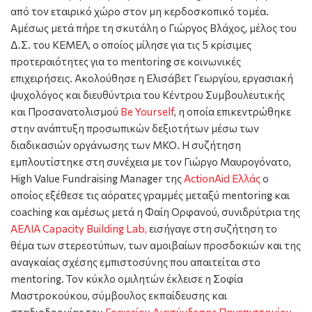
από τον εταιρικό χώρο στον μη κερδοσκοπικό τομέα.
Αμέσως μετά πήρε τη σκυτάλη ο Γιώργος Βλάχος, μέλος του
Δ.Σ. του ΚΕΜΕΛ, ο οποίος μίλησε για τις 5 κρίσιμες
προτεραιότητες για το mentoring σε κοινωνικές
επιχειρήσεις. Ακολούθησε η Ελισάβετ Γεωργίου, εργασιακή
ψυχολόγος και διευθύντρια του Κέντρου Συμβουλευτικής
και Προσανατολισμού
Be Yourself
, η οποία επικεντρώθηκε
στην ανάπτυξη προσωπικών δεξιοτήτων μέσω των
διαδικασιών οργάνωσης των ΜΚΟ. Η συζήτηση
εμπλουτίστηκε στη συνέχεια με τον Γιώργο Μαυρογόνατο,
High Value Fundraising Manager της
ActionAid Ελλάς
ο
οποίος εξέθεσε τις αόρατες γραμμές μεταξύ mentoring και
coaching και αμέσως μετά η Φαίη Ορφανού, συνιδρύτρια της
ΑΕΛΙΑ Capacity Building Lab,
εισήγαγε στη συζήτηση το
θέμα των στερεοτύπων, των αμοιβαίων προσδοκιών και της
αναγκαίας σχέσης εμπιστοσύνης που απαιτείται στο
mentoring. Τον κύκλο ομιλητών έκλεισε η Σοφία
Μαστροκούκου, σύμβουλος εκπαίδευσης και
σταδιοδρομίας του
Γραφείου Διασύνδεσης Πανεπιστημίου