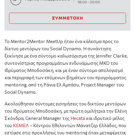
18:00
-
20:00
ΣΥΜΜΕΤΟΧΉ
Το Mentor2Mentor MeetUp ήταν ένα κάλεσμα προς το
δίκτυο μεντόρων του Social Dynamo. H συνάντηση
ξεκίνησε με ένα σύντομο καλωσόρισμα της Jennifer Clarke,
συντονίστριας προγραμμάτων ενδυνάμωσης ΜΚΟ του
Ιδρύματος Μποδοσάκη, και με έναν σύντομο απολογισμό
και περιγραφή των επόμενων βημάτων του προγράμματος
mentoring, από τη Ράνια Ελ Αμπάσυ, Project Manager του
Social Dynamo.
Ακολούθησαν
σύντομες εισηγήσεις του δικτύου μεντόρων
του Ιδρύματος Μποδοσάκη, με πρώτη ομιλήτρια την Ελένη
Σκόνδρα,
General Manager της
Hecata
και ιδρυτικό μέλος
του
ΚΕΜΕΛ
– Κέντρου Εθελοντών Μάνατζερ Ελλάδος, που
εστίασε στις προκλήσεις του mentoring όταν μεταφέρεται