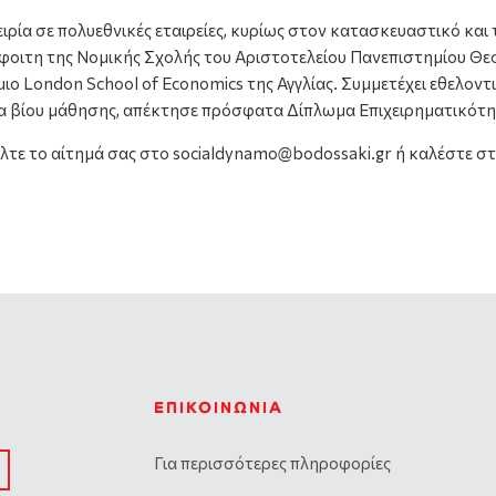
ρία σε πολυεθνικές εταιρείες, κυρίως στον κατασκευαστικό και
φοιτη της Νομικής Σχολής του Αριστοτελείου Πανεπιστημίου Θ
μιο London School of Economics της Αγγλίας. Συμμετέχει εθελον
ια βίου μάθησης, απέκτησε πρόσφατα Δίπλωμα Επιχειρηματικότη
ίλτε το αίτημά σας στο socialdynamo@bodossaki.gr ή καλέστε στ
ΕΠΙΚΟΙΝΩΝΊΑ
Για περισσότερες πληροφορίες