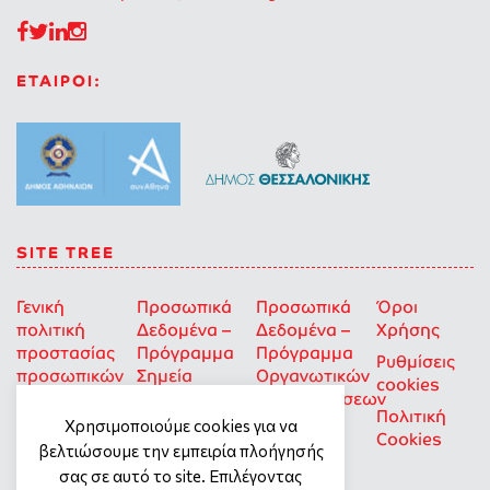
ΕΤΑΙΡΟΙ:
SITE TREE
Γενική
Προσωπικά
Προσωπικά
Όροι
πολιτική
Δεδομένα –
Δεδομένα –
Χρήσης
προστασίας
Πρόγραμμα
Πρόγραμμα
Ρυθμίσεις
προσωπικών
Σημεία
Οργανωτικών
cookies
δεδομένων
Στήριξης
Επιχορηγήσεων
Πολιτική
για Οκοιπ
Χρησιμοποιούμε cookies για να
Cookies
που δρουν
βελτιώσουμε την εμπειρία πλοήγησής
για την
σας σε αυτό το site. Επιλέγοντας