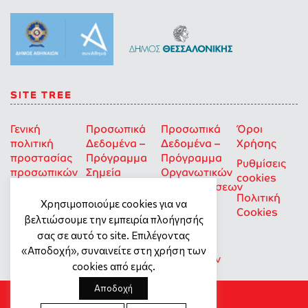
SITE TREE
Γενική
Προσωπικά
Προσωπικά
Όροι
πολιτική
Δεδομένα –
Δεδομένα –
Χρήσης
προστασίας
Πρόγραμμα
Πρόγραμμα
Ρυθμίσεις
προσωπικών
Σημεία
Οργανωτικών
cookies
δεδομένων
Στήριξης
Επιχορηγήσεων
Πολιτική
για Οκοιπ
Χρησιμοποιούμε cookies για να
Cookies
που δρουν
βελτιώσουμε την εμπειρία πλοήγησής
για την
σας σε αυτό το site. Επιλέγοντας
Ισότητα
«Αποδοχή», συναινείτε στη χρήση των
των Φύλων
cookies από εμάς.
Αποδοχή