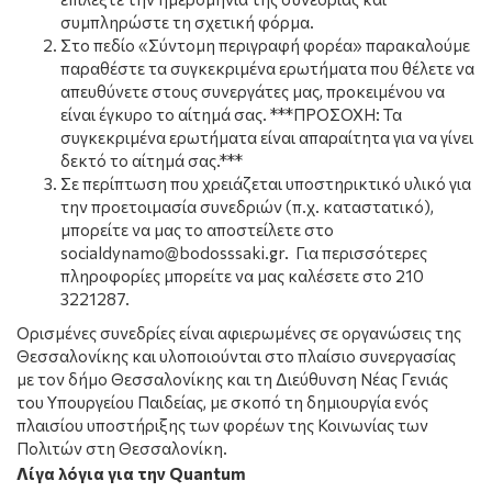
συμπληρώστε τη σχετική φόρμα.
Στο πεδίο «Σύντομη περιγραφή φορέα» παρακαλούμε
παραθέστε τα συγκεκριμένα ερωτήματα που θέλετε να
απευθύνετε στους συνεργάτες μας, προκειμένου να
είναι έγκυρο το αίτημά σας. ***ΠΡΟΣΟΧΗ: Τα
συγκεκριμένα ερωτήματα είναι απαραίτητα για να γίνει
δεκτό το αίτημά σας.***
Σε περίπτωση που χρειάζεται υποστηρικτικό υλικό για
την προετοιμασία συνεδριών (π.χ. καταστατικό),
μπορείτε να μας το αποστείλετε στο
socialdynamo@bodosssaki.gr. Για περισσότερες
πληροφορίες μπορείτε να μας καλέσετε στο 210
3221287.
Ορισμένες συνεδρίες είναι αφιερωμένες σε οργανώσεις της
Θεσσαλονίκης και υλοποιούνται στο πλαίσιο συνεργασίας
με τον δήμο Θεσσαλονίκης και τη Διεύθυνση Νέας Γενιάς
του Υπουργείου Παιδείας, με σκοπό τη δημιουργία ενός
πλαισίου υποστήριξης των φορέων της Κοινωνίας των
Πολιτών στη Θεσσαλονίκη.
Λίγα λόγια για την Quantum