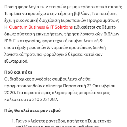
Ποια η φορολογία των εταιριών με μη κερδοσκοπικό σκοπό;
Τι πρέπει να προσέχω στην τήρηση βιβλίων; Τι απαιτήσεις
έχει η οικονομική διαχείριση Ευρωπαϊκών Προγραμμάτων;
Η
Quantum Business & IT Solutions
ειδικεύεται σε θέματα
όπως: σύσταση επιχειρήσεων, τήρηση λογιστικών βιβλίων
Β’ & Γ’ κατηγορίας, φοροτεχνική συμβουλευτική &
υποστήριξη φυσικών & νομικών προσώπων, διεθνή
λογιστικά πρότυπα, φορολογικά θέματα κατοίκων
εξωτερικού.
Πού και πότε
Οι διαδοχικές συνεδρίες συμβουλευτικής θα
πραγματοποιηθούν onlineτην Παρασκευή 23 Οκτωβρίου
2020
.
Για περισσότερες πληροφορίες μπορείτε να μας
καλέσετε στο 210 3221287.
Πώς θα κλείσετε ραντεβού
Για να κλείσετε ραντεβού, πατήστε «Συμμετοχή»,
επιλέξτε την ημερομηνία της συνεδρίας και