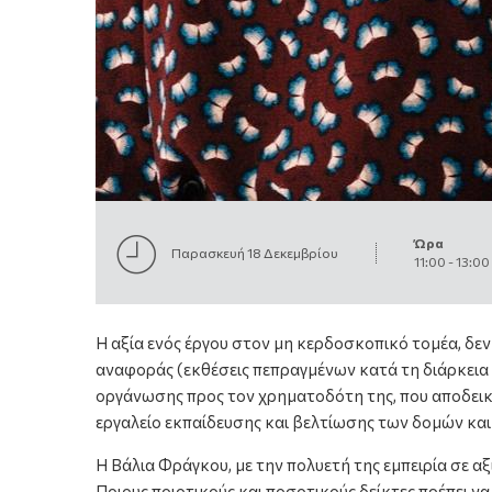
Ώρα
Παρασκευή 18 Δεκεμβρίου
11:00
-
13:00
Η αξία ενός έργου στον μη κερδοσκοπικό τομέα, δεν
αναφοράς (εκθέσεις πεπραγμένων κατά τη διάρκεια 
οργάνωσης προς τον χρηματοδότη της, που αποδεικνύ
εργαλείο εκπαίδευσης και βελτίωσης των δομών και
Η Βάλια Φράγκου, με την πολυετή της εμπειρία σε
Ποιους ποιοτικούς και ποσοτικούς δείκτες πρέπει ν