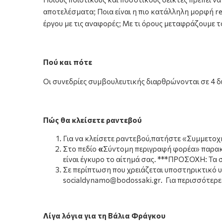
αποτελέσματα; Ποια είναι η πιο κατάλληλη μορφή re
έργου με τις αναφορές; Με τι όρους μεταφράζουμε τ
Πού και πότε
Οι συνεδρίες συμβουλευτικής διαρθρώνονται σε 4 δ
Πώς θα κλείσετε ραντεβού
Για να κλείσετε ραντεβού,πατήστε «Συμμετοχή
Στο πεδίο
«
Σύντομη περιγραφή φορέα» παρακα
είναι έγκυρο το αίτημά σας. ***ΠΡΟΣΟΧΗ: Τα σ
Σε περίπτωση που χρειάζεται υποστηρικτικό υλ
socialdynamo@bodossaki.gr. Για περισσότερε
Λίγα λόγια για τη Βάλια Φράγκου