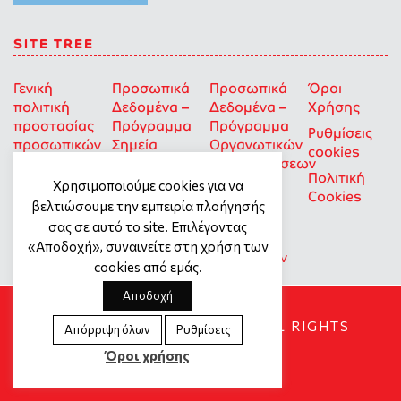
SITE TREE
Γενική
Προσωπικά
Προσωπικά
Όροι
πολιτική
Δεδομένα –
Δεδομένα –
Χρήσης
προστασίας
Πρόγραμμα
Πρόγραμμα
Ρυθμίσεις
προσωπικών
Σημεία
Οργανωτικών
cookies
δεδομένων
Στήριξης
Επιχορηγήσεων
Πολιτική
για Οκοιπ
Χρησιμοποιούμε cookies για να
Cookies
που δρουν
βελτιώσουμε την εμπειρία πλοήγησής
για την
σας σε αυτό το site. Επιλέγοντας
Ισότητα
«Αποδοχή», συναινείτε στη χρήση των
των Φύλων
cookies από εμάς.
Αποδοχή
SOCIAL DYNAMO © 2018. ALL RIGHTS
Απόρριψη όλων
Ρυθμίσεις
RESERVED
Όροι χρήσης
Created by
Tool