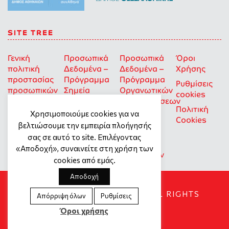
SITE TREE
Γενική
Προσωπικά
Προσωπικά
Όροι
πολιτική
Δεδομένα –
Δεδομένα –
Χρήσης
προστασίας
Πρόγραμμα
Πρόγραμμα
Ρυθμίσεις
προσωπικών
Σημεία
Οργανωτικών
cookies
δεδομένων
Στήριξης
Επιχορηγήσεων
Πολιτική
για Οκοιπ
Χρησιμοποιούμε cookies για να
Cookies
που δρουν
βελτιώσουμε την εμπειρία πλοήγησής
για την
σας σε αυτό το site. Επιλέγοντας
Ισότητα
«Αποδοχή», συναινείτε στη χρήση των
των Φύλων
cookies από εμάς.
Αποδοχή
SOCIAL DYNAMO © 2018. ALL RIGHTS
Απόρριψη όλων
Ρυθμίσεις
RESERVED
Όροι χρήσης
Created by
Tool