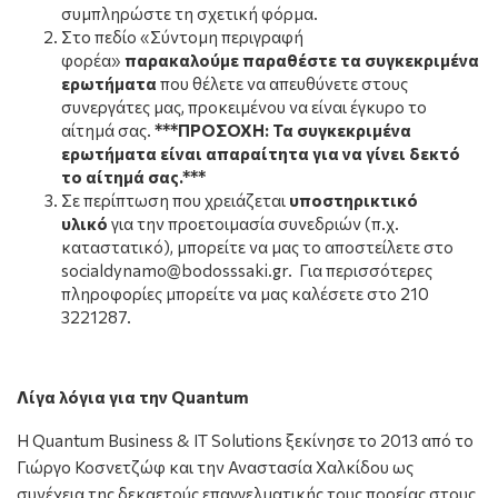
συμπληρώστε τη σχετική φόρμα.
Στο πεδίο «Σύντομη περιγραφή
φορέα»
παρακαλούμε παραθέστε τα συγκεκριμένα
ερωτήματα
που θέλετε να απευθύνετε στους
συνεργάτες μας, προκειμένου να είναι έγκυρο το
αίτημά σας.
***ΠΡΟΣΟΧΗ: Τα συγκεκριμένα
ερωτήματα είναι απαραίτητα για να γίνει δεκτό
το αίτημά σας.***
Σε περίπτωση που χρειάζεται
υποστηρικτικό
υλικό
για την προετοιμασία συνεδριών (π.χ.
καταστατικό), μπορείτε να μας το αποστείλετε στο
socialdynamo@bodosssaki.gr. Για περισσότερες
πληροφορίες μπορείτε να μας καλέσετε στο 210
3221287.
Λίγα λόγια για την Quantum
Η Quantum Business & IT Solutions ξεκίνησε το 2013 από το
Γιώργο Κοσνετζώφ και την Αναστασία Χαλκίδου ως
συνέχεια της δεκαετούς επαγγελματικής τους πορείας στους