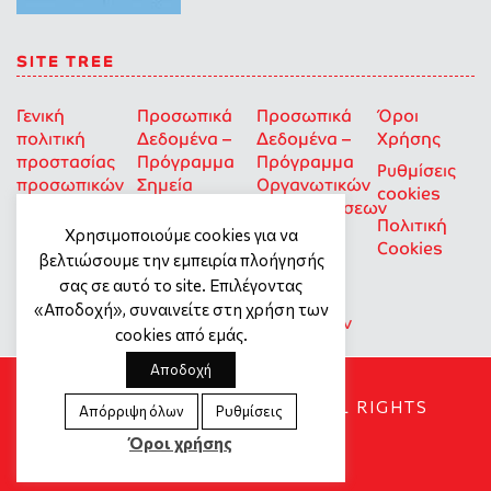
SITE TREE
Γενική
Προσωπικά
Προσωπικά
Όροι
πολιτική
Δεδομένα –
Δεδομένα –
Χρήσης
προστασίας
Πρόγραμμα
Πρόγραμμα
Ρυθμίσεις
προσωπικών
Σημεία
Οργανωτικών
cookies
δεδομένων
Στήριξης
Επιχορηγήσεων
Πολιτική
για Οκοιπ
Χρησιμοποιούμε cookies για να
Cookies
που δρουν
βελτιώσουμε την εμπειρία πλοήγησής
για την
σας σε αυτό το site. Επιλέγοντας
Ισότητα
«Αποδοχή», συναινείτε στη χρήση των
των Φύλων
cookies από εμάς.
Αποδοχή
SOCIAL DYNAMO © 2018. ALL RIGHTS
Απόρριψη όλων
Ρυθμίσεις
RESERVED
Όροι χρήσης
Created by
Tool