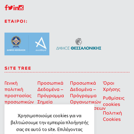
ΕΤΑΙΡΟΙ:
SITE TREE
Γενική
Προσωπικά
Προσωπικά
Όροι
πολιτική
Δεδομένα –
Δεδομένα –
Χρήσης
προστασίας
Πρόγραμμα
Πρόγραμμα
Ρυθμίσεις
προσωπικών
Σημεία
Οργανωτικών
cookies
δεδομένων
Στήριξης
Επιχορηγήσεων
Πολιτική
για Οκοιπ
Χρησιμοποιούμε cookies για να
Cookies
που δρουν
βελτιώσουμε την εμπειρία πλοήγησής
για την
σας σε αυτό το site. Επιλέγοντας
Ισότητα