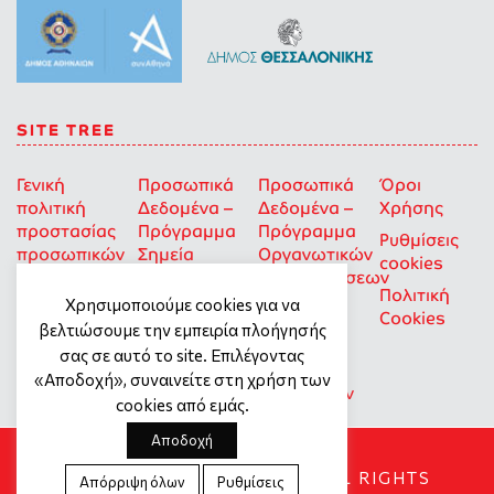
SITE TREE
Γενική
Προσωπικά
Προσωπικά
Όροι
πολιτική
Δεδομένα –
Δεδομένα –
Χρήσης
προστασίας
Πρόγραμμα
Πρόγραμμα
Ρυθμίσεις
προσωπικών
Σημεία
Οργανωτικών
cookies
δεδομένων
Στήριξης
Επιχορηγήσεων
Πολιτική
για Οκοιπ
Χρησιμοποιούμε cookies για να
Cookies
που δρουν
βελτιώσουμε την εμπειρία πλοήγησής
για την
σας σε αυτό το site. Επιλέγοντας
Ισότητα
«Αποδοχή», συναινείτε στη χρήση των
των Φύλων
cookies από εμάς.
Αποδοχή
SOCIAL DYNAMO © 2018. ALL RIGHTS
Απόρριψη όλων
Ρυθμίσεις