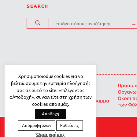
SEARCH
SITE TREE
Χρησιμοποιούμε cookies για να
βελτιώσουμε την εμπειρία πλοήγησής
Γενική πολιτική προστασίας
Προσωπι
σας σε αυτό το site. Επιλέγοντας
προσωπικών δεδομένων
Οργανωτ
«Αποδοχή», συναινείτε στη χρήση των
Οκοιπ π
Προσωπικά Δεδομένα – Πρόγραμμα
cookies από εμάς.
των Φύ
Σημεία Στήριξης
Αποδοχή
Απόρριψη όλων
Ρυθμίσεις
Όροι χρήσης