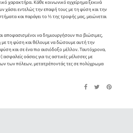
τικό χαρακτήρα. Κάθε κοινωνικό εγχείρημα ξεκινά
υν χάσει εντελώς την επαφή τους με τη φύση και την
τήματα και παράγει το ⅓ της τροφής μας, μειώνεται
αι αποφασισμένοι να δημιουργήσουν πιο βιώσιμες,
φή με τη φύση και θέλουμε να δώσουμε αυτή την
ύση και σε ένα πιο αισιόδοξο μέλλον. Ταυτόχρονα,
:ασφαλείς οάσεις για τις αστικές μέλισσες με
οίκων των πόλεων, μετατρέποντάς τες σε πολύχρωμα