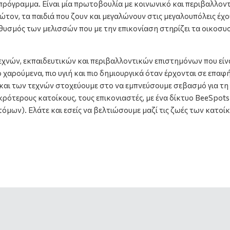
ό πρόγραμμα. Είναι μία πρωτοβουλία με κοινωνικό και περιβαλλον
ώτον, τα παιδιά που ζουν και μεγαλώνουν στις μεγαλουπόλεις έχο
θυσμός των μελισσών που με την επικονίαση στηρίζει τα οικοσυσ
εχνών, εκπαιδευτικών και περιβαλλοντικών επιστημόνων που είν
πιο χαρούμενα, πιο υγιή και πιο δημιουργικά όταν έρχονται σε επα
αι των τεχνών στοχεύουμε στο να εμπνεύσουμε σεβασμό για τη φ
κρότερους κατοίκους, τους επικονιαστές, με ένα δίκτυο BeeSpots (
τόμων). Ελάτε και εσείς να βελτιώσουμε μαζί τις ζωές των κατ