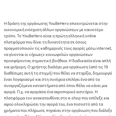
Η δράση της οργάνωσης YouBeHero επικεντρώνεται στην
οικονομική ενίσχυση άλλων οργανώσεων με καινοτόμο
τρόπο. Το YouBeHero είναι η πρώτη ελληνική online
πλατφόρμα που δίνει τη δυνατότητα σε όσους
πραγματοποιούν τις καθημερινές τους αγορές μέσω internet,
να γίνονται οι «ήρωες» κοινωφελών οργανώσεων
προσφέροντας σημαντική βοήθεια. Η διαδικασία είναι απλή
και γρήγορη. Ο χρήστης διαλέγει μια οργάνωση (από τις 19
διαθέσιμες αυτή τη στιγμή) που θέλει να στηρίξει, δημιουργεί
έναν λογαριασμό και στη συνέχεια επιλέγει ένα από τα
συνεργαζόμενα καταστήματα από όπου θέλει να κάνει μια
αγορά. Π.χ. να αγοράσει ένα αεροπορικό εισιτήριο. Η
πλατφόρμα τον ανακατευθύνει στο e-shop που επέλεξε και
αφού ολοκληρώσει την αγορά του, ένα ποσοστό από τα
χρήματα που πλήρωσε, πηγαίνει στην οργάνωση που διάλεξε