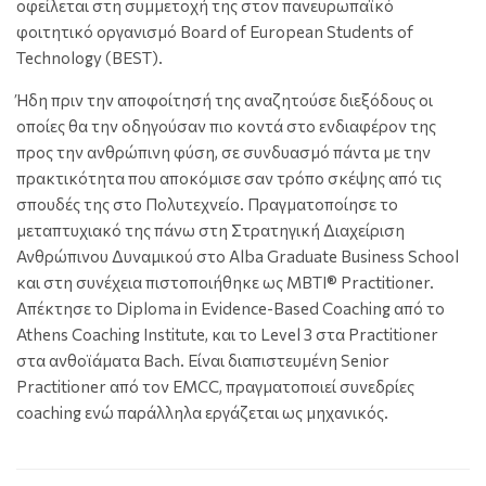
οφείλεται στη συμμετοχή της στον πανευρωπαϊκό
φοιτητικό οργανισμό Board of European Students of
Technology (BEST).
Ήδη πριν την αποφοίτησή της αναζητούσε διεξόδους οι
οποίες θα την οδηγούσαν πιο κοντά στο ενδιαφέρον της
προς την ανθρώπινη φύση, σε συνδυασμό πάντα με την
πρακτικότητα που αποκόμισε σαν τρόπο σκέψης από τις
σπουδές της στο Πολυτεχνείο. Πραγματοποίησε το
μεταπτυχιακό της πάνω στη Στρατηγική Διαχείριση
Ανθρώπινου Δυναμικού στο Alba Graduate Business School
και στη συνέχεια πιστοποιήθηκε ως MBTI® Practitioner.
Απέκτησε το Diploma in Evidence-Based Coaching από το
Athens Coaching Institute, και το Level 3 στα Practitioner
στα ανθοϊάματα Bach. Είναι διαπιστευμένη Senior
Practitioner από τον EMCC, πραγματοποιεί συνεδρίες
coaching ενώ παράλληλα εργάζεται ως μηχανικός.