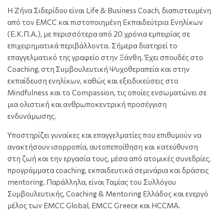
Η Ζήνα Σιδερίδου είναι Life & Business Coach, διαπιστευμένη
από τον
EMCC
και πιστοποιημένη Εκπαιδεύτρια Ενηλίκων
(Ε.Κ.Π.Α.), με περισσότερα από 20 χρόνια εμπειρίας σε
επιχειρηματικά περιβάλλοντα. Σήμερα διατηρεί το
επαγγελματικό της γραφείο στην Ξάνθη. Έχει σπουδές στο
Coaching, στη Συμβουλευτική Ψυχοθεραπεία και στην
εκπαίδευση ενηλίκων, καθώς και εξειδικεύσεις στο
Mindfulness και το Compassion, τις οποίες ενσωματώνει σε
μια ολιστική και ανθρωποκεντρική προσέγγιση
ενδυνάμωσης.
Υποστηρίζει γυναίκες και επαγγελματίες που επιθυμούν να
ανακτήσουν ισορροπία, αυτοπεποίθηση και κατεύθυνση
στη ζωή και την εργασία τους, μέσα από ατομικές συνεδρίες,
προγράμματα coaching, εκπαιδευτικά σεμινάρια και δράσεις
mentoring. Παράλληλα, είναι Ταμίας του Συλλόγου
Συμβουλευτικής, Coaching & Mentoring Ελλάδος και ενεργό
μέλος των
EMCC Global
,
EMCC Greece
και
HCCMA
.