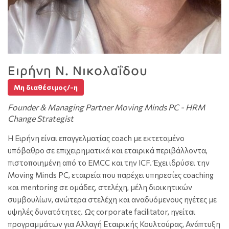
Ειρήνη Ν. Νικολαΐδου
Μη διαθέσιμος/-η
Founder & Managing Partner Moving Minds PC - HRM
Change Strategist
Η Ειρήνη είναι επαγγελματίας coach με εκτεταμένο
υπόβαθρο σε επιχειρηματικά και εταιρικά περιβάλλοντα,
πιστοποιημένη από το EMCC και την ICF. Έχει ιδρύσει την
Moving Minds PC, εταιρεία που παρέχει υπηρεσίες coaching
και mentoring σε ομάδες, στελέχη, μέλη διοικητικών
συμβουλίων, ανώτερα στελέχη και αναδυόμενους ηγέτες με
υψηλές δυνατότητες. Ως corporate facilitator, ηγείται
προγραμμάτων για Αλλαγή Εταιρικής Κουλτούρας, Ανάπτυξη