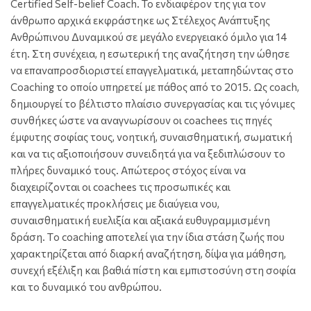
Certified Self-belief Coach. Το ενδιαφέρον της για τον
άνθρωπο αρχικά εκφράστηκε ως Στέλεχος Ανάπτυξης
Ανθρώπινου Δυναμικού σε μεγάλο ενεργειακό όμιλο για 14
έτη. Στη συνέχεια, η εσωτερική της αναζήτηση την ώθησε
να επαναπροσδιοριστεί επαγγελματικά, μεταπηδώντας στο
Coaching το οποίο υπηρετεί με πάθος από το 2015. Ως coach,
δημιουργεί το βέλτιστο πλαίσιο συνεργασίας και τις γόνιμες
συνθήκες ώστε να αναγνωρίσουν οι coachees τις πηγές
έμφυτης σοφίας τους, νοητική, συναισθηματική, σωματική
και να τις αξιοποιήσουν συνειδητά για να ξεδιπλώσουν το
πλήρες δυναμικό τους. Απώτερος στόχος είναι να
διαχειρίζονται οι coachees τις προσωπικές και
επαγγελματικές προκλήσεις με διαύγεια νου,
συναισθηματική ευελιξία και αξιακά ευθυγραμμισμένη
δράση. Τo coaching αποτελεί για την ίδια στάση ζωής που
χαρακτηρίζεται από διαρκή αναζήτηση, δίψα για μάθηση,
συνεχή εξέλιξη και βαθιά πίστη και εμπιστοσύνη στη σοφία
και το δυναμικό του ανθρώπου.