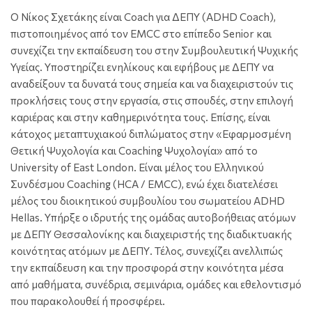
Ο Νίκος Σχετάκης είναι Coach για ΔΕΠΥ (ADHD Coach),
πιστοποιημένος από τον EMCC στο επίπεδο Senior και
συνεχίζει την εκπαίδευση του στην Συμβουλευτική Ψυχικής
Υγείας. Υποστηρίζει ενηλίκους και εφήβους με ΔΕΠΥ να
αναδείξουν τα δυνατά τους σημεία και να διαχειριστούν τις
προκλήσεις τους στην εργασία, στις σπουδές, στην επιλογή
καριέρας και στην καθημερινότητα τους. Επίσης, είναι
κάτοχος μεταπτυχιακού διπλώματος στην «Εφαρμοσμένη
Θετική Ψυχολογία και Coaching Ψυχολογία» από το
University of East London. Είναι μέλος του Ελληνικού
Συνδέσμου Coaching (HCA / EMCC), ενώ έχει διατελέσει
μέλος του διοικητικού συμβουλίου του σωματείου ADHD
Hellas. Υπήρξε ο ιδρυτής της ομάδας αυτοβοήθειας ατόμων
με ΔΕΠΥ Θεσσαλονίκης και διαχειριστής της διαδικτυακής
κοινότητας ατόμων με ΔΕΠΥ. Τέλος, συνεχίζει ανελλιπώς
την εκπαίδευση και την προσφορά στην κοινότητα μέσα
από μαθήματα, συνέδρια, σεμινάρια, ομάδες και εθελοντισμό
που παρακολουθεί ή προσφέρει.