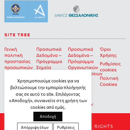
SITE TREE
Γενική
Προσωπικά
Προσωπικά
Όροι
πολιτική
Δεδομένα –
Δεδομένα –
Χρήσης
προστασίας
Πρόγραμμα
Πρόγραμμα
Ρυθμίσεις
προσωπικών
Σημεία
Οργανωτικών
cookies
δεδομένων
Στήριξης
Επιχορηγήσεων
Πολιτική
για Οκοιπ
Χρησιμοποιούμε cookies για να
Cookies
που δρουν
βελτιώσουμε την εμπειρία πλοήγησής
για την
σας σε αυτό το site. Επιλέγοντας
Ισότητα
«Αποδοχή», συναινείτε στη χρήση των
των Φύλων
cookies από εμάς.
Αποδοχή
SOCIAL DYNAMO © 2018. ALL RIGHTS
Απόρριψη όλων
Ρυθμίσεις