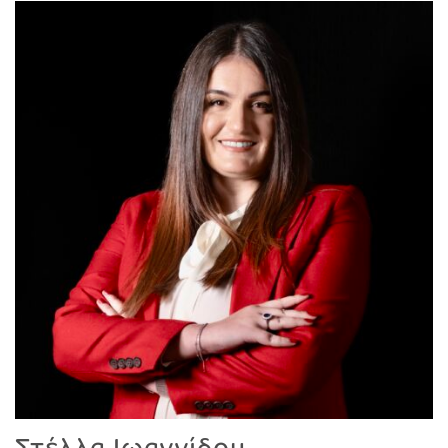
Στέλλα Ιωαννίδου