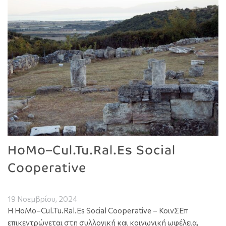
HoMo–Cul.Tu.Ral.Es Social
Cooperative
19 Νοεμβρίου, 2024
Η HoMo–Cul.Tu.Ral.Es Social Cooperative – ΚοινΣΕπ
επικεντρώνεται στη συλλογική και κοινωνική ωφέλεια,