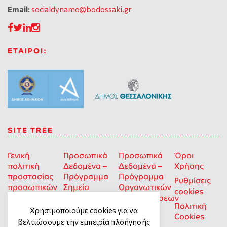
Email:
socialdynamo@bodossaki.gr
ΕΤΑΙΡΟΙ:
SITE TREE
Γενική
Προσωπικά
Προσωπικά
Όροι
πολιτική
Δεδομένα –
Δεδομένα –
Χρήσης
προστασίας
Πρόγραμμα
Πρόγραμμα
Ρυθμίσεις
προσωπικών
Σημεία
Οργανωτικών
cookies
δεδομένων
Στήριξης
Επιχορηγήσεων
Πολιτική
για Οκοιπ
Χρησιμοποιούμε cookies για να
Cookies
που δρουν
βελτιώσουμε την εμπειρία πλοήγησής